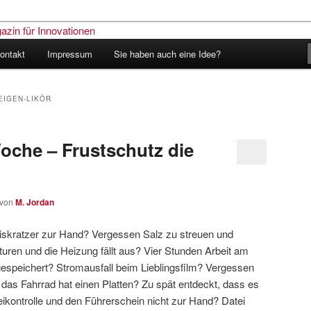
ontakt
Impressum
Sie haben auch eine Idee?
nder – Das Schweizer Magazin
nen
EIGEN-LIKÖR
oche – Frustschutz die
von
M. Jordan
Eiskratzer zur Hand? Vergessen Salz zu streuen und
ren und die Heizung fällt aus? Vier Stunden Arbeit am
gespeichert? Stromausfall beim Lieblingsfilm? Vergessen
 das Fahrrad hat einen Platten? Zu spät entdeckt, dass es
zeikontrolle und den Führerschein nicht zur Hand? Datei