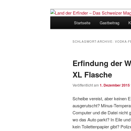
Zum
Zum
Inhalt
sekundären
Hauptmenü
Startseite
Gastbeitrag
K
wechseln
Inhalt
Land der Erfi
wechseln
für Innovatio
SCHLAGWORT-ARCHIVE:
VODKA-F
Erfindung der W
XL Flasche
Veröffentlicht am
1. Dezember 2015
Scheibe vereist, aber keinen 
ausgerutscht? Minus-Temperatu
Computer und die Datei nicht 
wo das Auto parkt? In Eile und
kein Toilettenpapier gibt? Poli