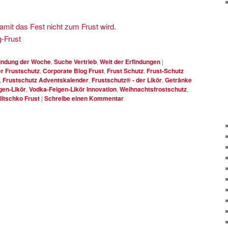
it das Fest nicht zum Frust wird.
g-Frust
indung der Woche
,
Suche Vertrieb
,
Welt der Erfindungen
|
r Frustschutz
,
Corporate Blog Frust
,
Frust Schutz
,
Frust-Schutz
,
Frustschutz Adventskalender
,
Frustschutz® - der Likör
,
Getränke
gen-Likör
,
Vodka-Feigen-Likör Innovation
,
Weihnachtsfrostschutz
,
litschko Frust
|
Schreibe einen Kommentar