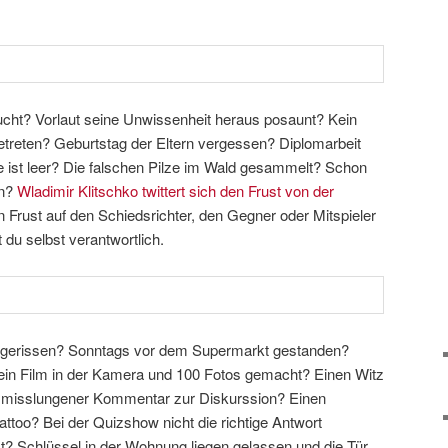
ucht? Vorlaut seine Unwissenheit heraus posaunt? Kein
treten? Geburtstag der Eltern vergessen? Diplomarbeit
e ist leer? Die falschen Pilze im Wald gesammelt? Schon
en?
Wladimir Klitschko twittert sich den Frust von der
n Frust auf den Schiedsrichter, den Gegner oder Mitspieler
t du selbst verantwortlich.
n gerissen? Sonntags vor dem Supermarkt gestanden?
ein Film in der Kamera und 100 Fotos gemacht? Einen Witz
n misslungener Kommentar zur Diskurssion? Einen
ttoo? Bei der Quizshow nicht die richtige Antwort
? Schlüssel in der Wohnung liegen gelassen und die Tür