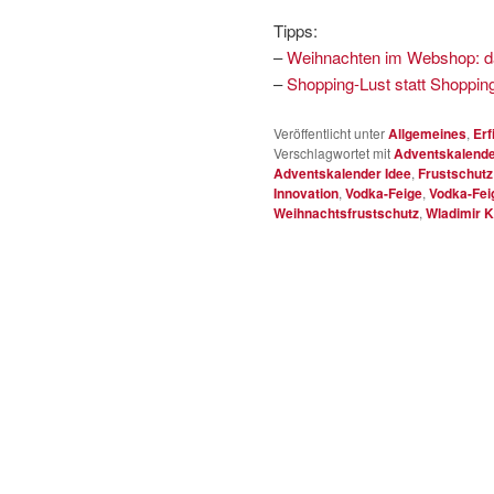
Tipps:
–
Weihnachten im Webshop: dam
–
Shopping-Lust statt Shoppin
Veröffentlicht unter
Allgemeines
,
Erf
Verschlagwortet mit
Adventskalende
Adventskalender Idee
,
Frustschutz
Innovation
,
Vodka-Feige
,
Vodka-Fei
Weihnachtsfrustschutz
,
Wladimir K