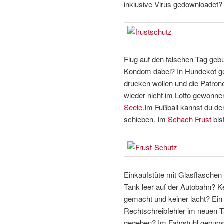
inklusive Virus gedownloadet?
Flug auf den falschen Tag geb
Kondom dabei? In Hundekot ge
drucken wollen und die Patron
wieder nicht im Lotto gewonn
Seele
.Im Fußball kannst du de
schieben. Im
Schach Frust
bis
Einkaufstüte mit Glasflasche
Tank leer auf der Autobahn? K
gemacht und keiner lacht? Ei
Rechtschreibfehler im neuen Ta
gegeben? Im Fahrstuhl gepupst