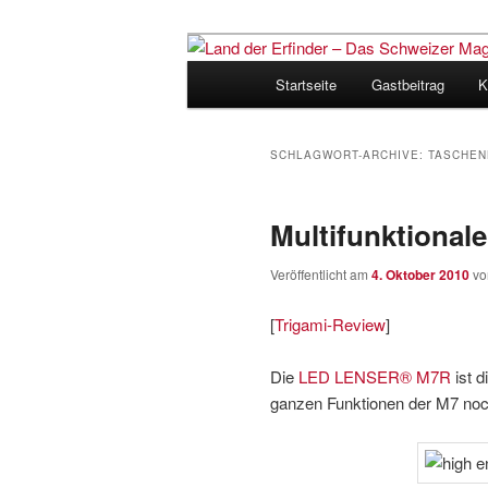
Zum
Zum
Inhalt
sekundären
Hauptmenü
Startseite
Gastbeitrag
K
wechseln
Inhalt
Land der Erfi
wechseln
für Innovatio
SCHLAGWORT-ARCHIVE:
TASCHEN
Multifunktional
Veröffentlicht am
4. Oktober 2010
v
[
Trigami-Review
]
Die
LED LENSER® M7R
ist d
ganzen Funktionen der M7 noch