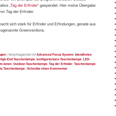
tive „
Tag der Erfinder
“ gespendet. Hier meine Übergabe
on Tag der Erfinder.
 macht sich stark für Erfinder und Erfindungen, gerade aus
sogenannte Greenventions.
ngen
|
Verschlagwortet mit
Advanced Focus System
,
blendfreies
High-End Taschenlampe
,
konfigurierbare Taschenlampe
,
LED-
um-Ionen
,
Outdoor-Taschenlampe
,
Tag der Erfinder
,
Taschenlampe
,
tz Taschenlampe
|
Schreibe einen Kommentar