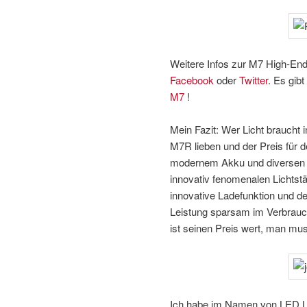
Weitere Infos zur M7 High-En
Facebook
oder
Twitter
. Es gib
M7
!
Mein Fazit: Wer Licht braucht 
M7R lieben und der Preis für d
modernem Akku und diversen L
innovativ fenomenalen Lichtst
innovative Ladefunktion und de
Leistung sparsam im Verbrauc
ist seinen Preis wert, man mus
Ich habe im Namen von LED L