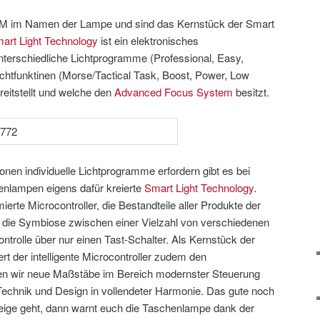
as M im Namen der Lampe und sind das Kernstück der Smart
art Light Technology
ist ein elektronisches
terschiedliche Lichtprogramme (Professional, Easy,
chtfunktinen (Morse/Tactical Task, Boost, Power, Low
eitstellt und welche den
Advanced Focus System
besitzt.
ionen individuelle Lichtprogramme erfordern gibt es bei
enlampen eigens dafür kreierte
Smart Light Technology
.
erte Microcontroller, die Bestandteile aller Produkte der
t die Symbiose zwischen einer Vielzahl von verschiedenen
trolle über nur einen Tast-Schalter. Als Kernstück der
rt der intelligente Microcontroller zudem den
en wir neue Maßstäbe im Bereich modernster Steuerung
echnik und Design in vollendeter Harmonie. Das gute noch
ige geht, dann warnt euch die Taschenlampe dank der