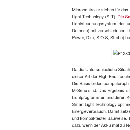
Microcontroller stehen für d
Light Technology (SLT).
Die Sm
Lichtsteuerungssystem, das un
Defence) mit verschiedenen Li
Power, Dim, S.O.S, Strobe) ber
Da die Unterschiedliche Situat
dieser Art der High-End Tasch
Die Basis bilden computeroptimi
M-Serie sind. Das Ergebnis is
Lichtprogrammen und deren Kon
Smart Light Technology optimie
Energieverbrauch. Damit setz
und kompaktester Bauweise. T
dazu wenn der Akku mal zu Ne