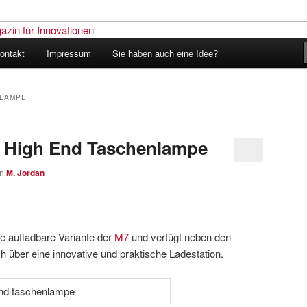
ontakt
Impressum
Sie haben auch eine Idee?
nder – Das Schweizer Magazin
nen
LAMPE
e High End Taschenlampe
on
M. Jordan
ie aufladbare Variante der
M7
und verfügt neben den
 über eine innovative und praktische Ladestation.