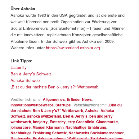
Über Ashoka
Ashoka wurde 1980 in den USA gegründet und ist die erste und
weltweit führende non-profit-Organisation zur Förderung von
Social Entrepreneurs (Sozialunternehmer) – Frauen und Männer,
die mit innovativen, replizierbaren Konzepten gesellschaftliche
Probleme lösen. In der Schweiz gibt es Ashoka seit 2009.
Weitere Infos unter
https://switzerland.ashoka.org
.
Link Tipps:
Eaternity
Ben & Jerry’s Schweiz
Ashoka Schweiz
„Bist du der nächste Ben & Jerry’s?“ Wettbewerb
Veröffentlicht unter
Allgemeines
,
Erfinder News
,
Innovationswettbewerbe
,
Startups
|
Verschlagwortet mit
„Bist du
der nächste Ben & Jerry's?“ Wettbewerb
,
Ashoka
,
Ashoka
Schweiz
,
ashoka switzerland
,
Ben & Jerry’s
,
ben und jerry
wettbewerb
,
benjerry
,
Eaternity
,
erry Greenfield
,
Glacemarke
,
joinourcore
,
Manuel Klarmann
,
Nachhaltige Ernährung
,
Nachhaltige Ernährung Schweiz
,
Nachwuchs Sozialunternehmer
,
Nachwuchs-Sozialunternehmer-Wettbewerb
,
Sozialunternehmer