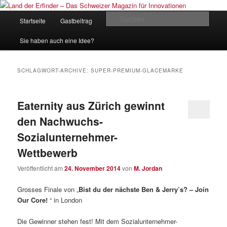
Zum
Zum
Inhalt
sekundären
Hauptmenü
Such
Startseite
Gastbeitrag
Kontakt
Impressum
wechseln
Inhalt
wechseln
Land der Erfinder – Das Schweizer
Sie haben auch eine Idee?
Magazin für Innovationen
SCHLAGWORT-ARCHIVE:
SUPER-PREMIUM-GLACEMARKE
Eaternity aus Zürich gewinnt
den Nachwuchs-
Sozialunternehmer-
Wettbewerb
Veröffentlicht am
24. November 2014
von
M. Jordan
Grosses Finale von „
Bist du der nächste Ben & Jerry’s? – Join
Our Core!
“ in London
Die Gewinner stehen fest! Mit dem Sozialunternehmer-