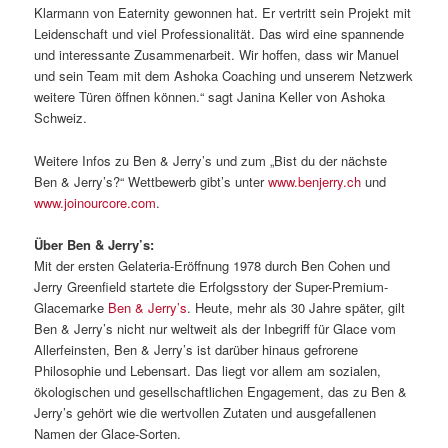
Klarmann von Eaternity gewonnen hat. Er vertritt sein Projekt mit
Leidenschaft und viel Professionalität. Das wird eine spannende
und interessante Zusammenarbeit. Wir hoffen, dass wir Manuel
und sein Team mit dem Ashoka Coaching und unserem Netzwerk
weitere Türen öffnen können.“ sagt Janina Keller von Ashoka
Schweiz.
Weitere Infos zu Ben & Jerry’s und zum „Bist du der nächste
Ben & Jerry’s?“ Wettbewerb gibt’s unter
www.benjerry.ch
und
www.joinourcore.com
.
Über Ben & Jerry’s:
Mit der ersten Gelateria-Eröffnung 1978 durch Ben Cohen und
Jerry Greenfield startete die Erfolgsstory der Super-Premium-
Glacemarke
Ben & Jerry’s
. Heute, mehr als 30 Jahre später, gilt
Ben & Jerry’s nicht nur weltweit als der Inbegriff für Glace vom
Allerfeinsten, Ben & Jerry’s ist darüber hinaus gefrorene
Philosophie und Lebensart. Das liegt vor allem am sozialen,
ökologischen und gesellschaftlichen Engagement, das zu Ben &
Jerry’s gehört wie die wertvollen Zutaten und ausgefallenen
Namen der Glace-Sorten.