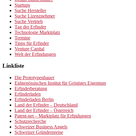
Startups
Suche Hersteller
Suche Lizenznehmer
Suche Vertrieb
Tag der Erfinder
Technologie Marktplatz
Termine
Tipps für Erfinder
Venture Capital
Welt der Erfindungen
Linkliste
Die Prototypenbauer
Eidgenössischen Institut für Geistiges Eigentum
Erfinderberatung
Erfinderladen
Erfinderladen Berlin
Land der Erfinder – Deutschland
Land der Erfinder – Österreich
Patent-net – Marktplatz für Erfindungen
Schutzrecherche
Schweizer Business Angels
Schweizer Gründerpreise