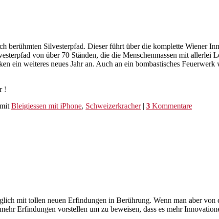
emlich berühmten Silvesterpfad. Dieser führt über die komplette Wiener I
lvesterpfad von über 70 Ständen, die die Menschenmassen mit allerle
en ein weiteres neues Jahr an. Auch an ein bombastisches Feuerwerk w
r !
mit
Bleigiessen mit iPhone
,
Schweizerkracher
|
3
Kommentare
äglich mit tollen neuen Erfindungen in Berührung. Wenn man aber von d
mehr Erfindungen vorstellen um zu beweisen, dass es mehr Innovationen