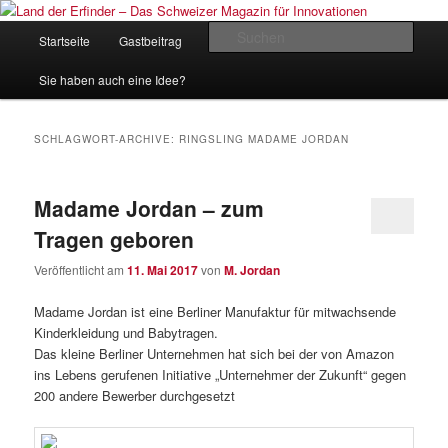
Zum
Zum
Inhalt
sekundären
Hauptmenü
Such
Startseite
Gastbeitrag
Kontakt
Impressum
wechseln
Inhalt
wechseln
Land der Erfinder – Das Schweizer
Sie haben auch eine Idee?
Magazin für Innovationen
SCHLAGWORT-ARCHIVE:
RINGSLING MADAME JORDAN
Madame Jordan – zum
Tragen geboren
Veröffentlicht am
11. Mai 2017
von
M. Jordan
Madame Jordan ist eine Berliner Manufaktur für mitwachsende
Kinderkleidung und Babytragen.
Das kleine Berliner Unternehmen hat sich bei der von Amazon
ins Lebens gerufenen Initiative „Unternehmer der Zukunft“ gegen
200 andere Bewerber durchgesetzt