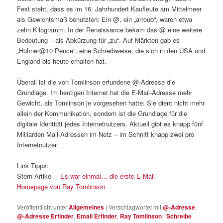
Fest steht, dass es im 16. Jahrhundert Kaufleute am Mittelmeer
als Gewichtsmaß benutzten: Ein @, ein „arroub“, waren etwa
zehn Kilogramm. In der Renaissance bekam das @ eine weitere
Bedeutung – als Abkürzung für „zu“. Auf Märkten gab es
„Hühner@10 Pence“, eine Schreibweise, die sich in den USA und
England bis heute erhalten hat.
Überall ist die von Tomlinson erfundene @-Adresse die
Grundlage. Im heutigen Internet hat die E-Mail-Adresse mehr
Gewicht, als Tomlinson je vorgesehen hatte: Sie dient nicht mehr
allein der Kommunikation, sondern ist die Grundlage für die
digitale Identität jedes Internetnutzers. Aktuell gibt es knapp fünf
Milliarden Mail-Adressen im Netz – im Schnitt knapp zwei pro
Internetnutzer.
Link Tipps:
Stern Artikel –
Es war einmal… die erste E-Mail
Homepage von Ray Tomlinson
Veröffentlicht unter
Allgemeines
|
Verschlagwortet mit
@-Adresse
,
@-Adresse Erfinder
,
Email Erfinder
,
Ray Tomlinson
|
Schreibe