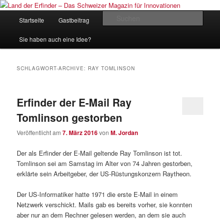
Zum
Zum
Inhalt
sekundären
Hauptmenü
Such
Startseite
Gastbeitrag
Kontakt
Impressum
wechseln
Inhalt
wechseln
Land der Erfinder – Das Schweizer
Sie haben auch eine Idee?
Magazin für Innovationen
SCHLAGWORT-ARCHIVE:
RAY TOMLINSON
Erfinder der E-Mail Ray
Tomlinson gestorben
Veröffentlicht am
7. März 2016
von
M. Jordan
Der als Erfinder der E-Mail geltende Ray Tomlinson ist tot.
Tomlinson sei am Samstag im Alter von 74 Jahren gestorben,
erklärte sein Arbeitgeber, der US-Rüstungskonzern Raytheon.
Der US-Informatiker hatte 1971 die erste E-Mail in einem
Netzwerk verschickt. Mails gab es bereits vorher, sie konnten
aber nur an dem Rechner gelesen werden, an dem sie auch