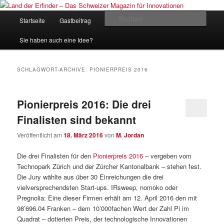
Zum
Zum
Inhalt
sekundären
Hauptmenü
Such
Startseite
Gastbeitrag
Kontakt
Impressum
wechseln
Inhalt
wechseln
Land der Erfinder – Das Schweizer
Sie haben auch eine Idee?
Magazin für Innovationen
SCHLAGWORT-ARCHIVE:
PIONIERPREIS 2016
Pionierpreis 2016: Die drei
Finalisten sind bekannt
Veröffentlicht am
18. März 2016
von
M. Jordan
Die drei Finalisten für den
Pionierpreis 2016
– vergeben vom
Technopark Zürich und der Zürcher Kantonalbank – stehen fest.
Die Jury wählte aus über 30 Einreichungen die drei
vielversprechendsten Start-ups. IRsweep, nomoko oder
Pregnolia: Eine dieser Firmen erhält am 12. April 2016 den mit
98’696.04 Franken – dem 10’000fachen Wert der Zahl Pi im
Quadrat – dotierten Preis, der technologische Innovationen