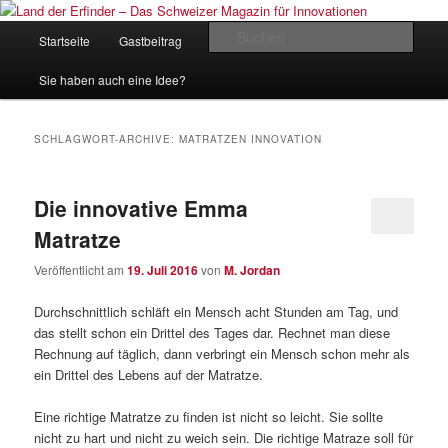
Zum
Zum
Inhalt
sekundären
Hauptmenü
Such
Startseite
Gastbeitrag
Kontakt
Impressum
wechseln
Inhalt
wechseln
Land der Erfinder – Das Schweizer
Sie haben auch eine Idee?
Magazin für Innovationen
SCHLAGWORT-ARCHIVE:
MATRATZEN INNOVATION
Die innovative Emma
Matratze
Veröffentlicht am
19. Juli 2016
von
M. Jordan
Durchschnittlich schläft ein Mensch acht Stunden am Tag, und
das stellt schon ein Drittel des Tages dar. Rechnet man diese
Rechnung auf täglich, dann verbringt ein Mensch schon mehr als
ein Drittel des Lebens auf der Matratze.
Eine richtige Matratze zu finden ist nicht so leicht. Sie sollte
nicht zu hart und nicht zu weich sein. Die richtige Matraze soll für