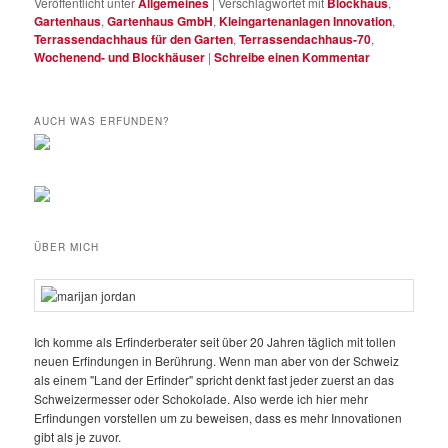
Veröffentlicht unter
Allgemeines
|
Verschlagwortet mit
Blockhaus
,
Gartenhaus
,
Gartenhaus GmbH
,
Kleingartenanlagen Innovation
,
Terrassendachhaus für den Garten
,
Terrassendachhaus-70
,
Wochenend- und Blockhäuser
|
Schreibe einen Kommentar
AUCH WAS ERFUNDEN?
ÜBER MICH
Ich komme als Erfinderberater seit über 20 Jahren täglich mit tollen
neuen Erfindungen in Berührung. Wenn man aber von der Schweiz
als einem "Land der Erfinder" spricht denkt fast jeder zuerst an das
Schweizermesser oder Schokolade. Also werde ich hier mehr
Erfindungen vorstellen um zu beweisen, dass es mehr Innovationen
gibt als je zuvor.