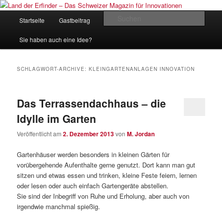
Zum
Zum
Inhalt
sekundären
Hauptmenü
Such
Startseite
Gastbeitrag
Kontakt
Impressum
wechseln
Inhalt
wechseln
Land der Erfinder – Das Schweizer
Sie haben auch eine Idee?
Magazin für Innovationen
SCHLAGWORT-ARCHIVE:
KLEINGARTENANLAGEN INNOVATION
Das Terrassendachhaus – die
Idylle im Garten
Veröffentlicht am
2. Dezember 2013
von
M. Jordan
Gartenhäuser werden besonders in kleinen Gärten für
vorübergehende Aufenthalte gerne genutzt. Dort kann man gut
sitzen und etwas essen und trinken, kleine Feste feiern, lernen
oder lesen oder auch einfach Gartengeräte abstellen.
Sie sind der Inbegriff von Ruhe und Erholung, aber auch von
irgendwie manchmal spießig.