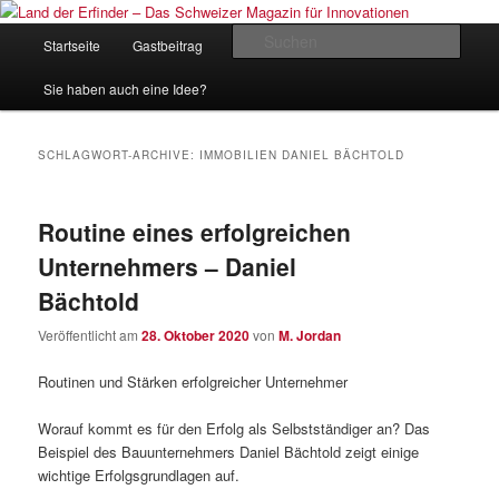
Zum
Zum
Inhalt
sekundären
Hauptmenü
Such
Startseite
Gastbeitrag
Kontakt
Impressum
wechseln
Inhalt
wechseln
Land der Erfinder – Das Schweizer
Sie haben auch eine Idee?
Magazin für Innovationen
SCHLAGWORT-ARCHIVE:
IMMOBILIEN DANIEL BÄCHTOLD
Routine eines erfolgreichen
Unternehmers – Daniel
Bächtold
Veröffentlicht am
28. Oktober 2020
von
M. Jordan
Routinen und Stärken erfolgreicher Unternehmer
Worauf kommt es für den Erfolg als Selbstständiger an? Das
Beispiel des Bauunternehmers Daniel Bächtold zeigt einige
wichtige Erfolgsgrundlagen auf.