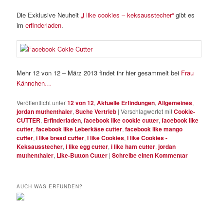
Die Exklusive Neuheit
„i like cookies – keksausstecher“
gibt es
im
erfinderladen
.
Mehr 12 von 12 – März 2013 findet ihr hier gesammelt bei
Frau
Kännchen…
Veröffentlicht unter
12 von 12
,
Aktuelle Erfindungen
,
Allgemeines
,
jordan muthenthaler
,
Suche Vertrieb
|
Verschlagwortet mit
Cookie-
CUTTER
,
Erfinderladen
,
facebook like cookie cutter
,
facebook like
cutter
,
facebook like Leberkäse cutter
,
facebook like mango
cutter
,
i like bread cutter
,
I like Cookies
,
I like Cookies -
Keksausstecher
,
i like egg cutter
,
i like ham cutter
,
jordan
muthenthaler
,
Like-Button Cutter
|
Schreibe einen Kommentar
AUCH WAS ERFUNDEN?