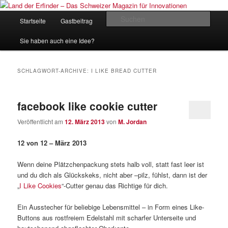
Zum
Zum
Inhalt
sekundären
Hauptmenü
Such
Startseite
Gastbeitrag
Kontakt
Impressum
wechseln
Inhalt
wechseln
Land der Erfinder – Das Schweizer
Sie haben auch eine Idee?
Magazin für Innovationen
SCHLAGWORT-ARCHIVE:
I LIKE BREAD CUTTER
facebook like cookie cutter
Veröffentlicht am
12. März 2013
von
M. Jordan
12 von 12 – März 2013
Wenn deine Plätzchenpackung stets halb voll, statt fast leer ist
und du dich als Glückskeks, nicht aber –pilz, fühlst, dann ist der
„
I Like Cookies
“-Cutter genau das Richtige für dich.
Ein Ausstecher für beliebige Lebensmittel – in Form eines Like-
Buttons aus rostfreiem Edelstahl mit scharfer Unterseite und