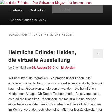
Zum
Zum
Inhalt
sekundären
Hauptmenü
Such
Startseite
Gastbeitrag
Kontakt
Impressum
wechseln
Inhalt
wechseln
Land der Erfinder – Das Schweizer
Sie haben auch eine Idee?
Magazin für Innovationen
SCHLAGWORT-ARCHIVE:
HEIMLICHE HELDEN
Heimliche Erfinder Helden,
1
die virtuelle Ausstellung
Veröffentlicht am
29. August 2010
von
M. Jordan
Wir benützen sie tagtäglich. Sie prägen unser Leben. Sie
existieren milliardenfach. Sie sind so selbstverständlich, dass wir
kaum einen Gedanken an sie verschwenden: Die heimlichen
Helden des Alltags. Ob Dübel, Teebeutel oder Reissverschluss,
es sind die Klassiker Erfindungen, die meist auf eine ebenso
einfache wie geniale Idee zurückgehen und die seit Jahrzehnten
im Kern unverändert geblieben sind. Mit ihrer Beständigkeit, ihrer