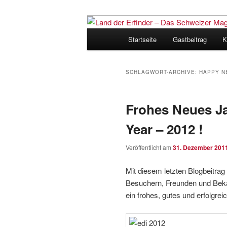
Zum
Zum
Inhalt
sekundären
Hauptmenü
Startseite
Gastbeitrag
K
wechseln
Inhalt
Land der Erfi
wechseln
für Innovatio
SCHLAGWORT-ARCHIVE:
HAPPY N
Frohes Neues J
Year – 2012 !
Veröffentlicht am
31. Dezember 201
Mit diesem letzten Blogbeitra
Besuchern, Freunden und Beka
ein frohes, gutes und erfolgre