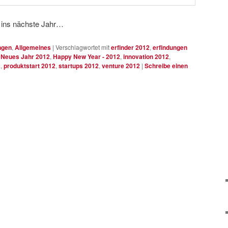
r ins nächste Jahr…
ngen
,
Allgemeines
|
Verschlagwortet mit
erfinder 2012
,
erfindungen
 Neues Jahr 2012
,
Happy New Year - 2012
,
innovation 2012
,
2
,
produktstart 2012
,
startups 2012
,
venture 2012
|
Schreibe einen