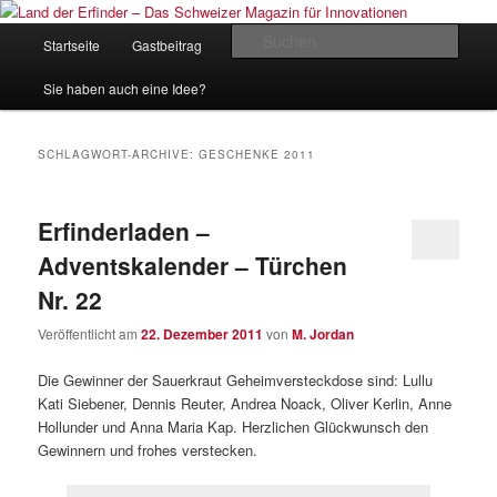
Zum
Zum
Inhalt
sekundären
Hauptmenü
Such
Startseite
Gastbeitrag
Kontakt
Impressum
wechseln
Inhalt
wechseln
Land der Erfinder – Das Schweizer
Sie haben auch eine Idee?
Magazin für Innovationen
SCHLAGWORT-ARCHIVE:
GESCHENKE 2011
Erfinderladen –
Adventskalender – Türchen
Nr. 22
Veröffentlicht am
22. Dezember 2011
von
M. Jordan
Die Gewinner der Sauerkraut Geheimversteckdose sind: Lullu
Kati Siebener, Dennis Reuter, Andrea Noack, Oliver Kerlin, Anne
Hollunder und Anna Maria Kap. Herzlichen Glückwunsch den
Gewinnern und frohes verstecken.