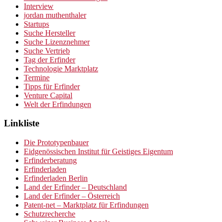
Interview
jordan muthenthaler
Startups
Suche Hersteller
Suche Lizenznehmer
Suche Vertrieb
Tag der Erfinder
Technologie Marktplatz
Termine
Tipps für Erfinder
Venture Capital
Welt der Erfindungen
Linkliste
Die Prototypenbauer
Eidgenössischen Institut für Geistiges Eigentum
Erfinderberatung
Erfinderladen
Erfinderladen Berlin
Land der Erfinder – Deutschland
Land der Erfinder – Österreich
Patent-net – Marktplatz für Erfindungen
Schutzrecherche