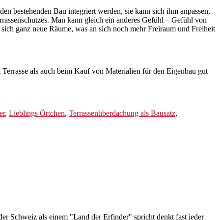
 den bestehenden Bau integriert werden, sie kann sich ihm anpassen,
errassenschutzes. Man kann gleich ein anderes Gefühl – Gefühl von
sich ganz neue Räume, was an sich noch mehr Freiraum und Freiheit
g Terrasse als auch beim Kauf von Materialien für den Eigenbau gut
er
,
Lieblings Örtchen
,
Terrassenüberdachung als Bausatz
,
er Schweiz als einem "Land der Erfinder" spricht denkt fast jeder