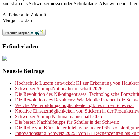
zuerst an das Schweizermesser oder Schokolade. Also werde ich hier 
Auf eine gute Zukunft,
Marijan Jordan
Erfinderladen
Neueste Beiträge
Hochschule Luzern entwickelt KI zur Erkennung von Hautkran
Schweizer Startup-Nationalmannschaft 2026
Die Revolution des Nikotingenusses: Technologische Fortschrit
Die Revolution des Bezahlens: Wie Mobile Payment die Schwe
Welche Weiterbildungsmöglichkeiten gibt es in der Schweiz?
Kreative Einsatzmöglichkeiten von Stickern in der Produktent
Schweizer Startup Nationalmannschaft 2025
Die besten Nachhilfetipps für Schüler in der Schweiz
Die Rolle von Künstlicher Intelligenz in der Präzisionsfertigun
Innovationsland Schweiz 2025: Von KI-Rechenzentren bis kultiv