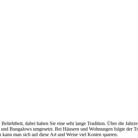
zer Magazin für Innovationen
eliebtheit, dabei haben Sie eine sehr lange Tradition. Über die Jahrz
 und Bungalows umgesetzt. Bei Häusern und Wohnungen folgte der Tren
h kann man sich auf diese Art und Weise viel Kosten sparren.