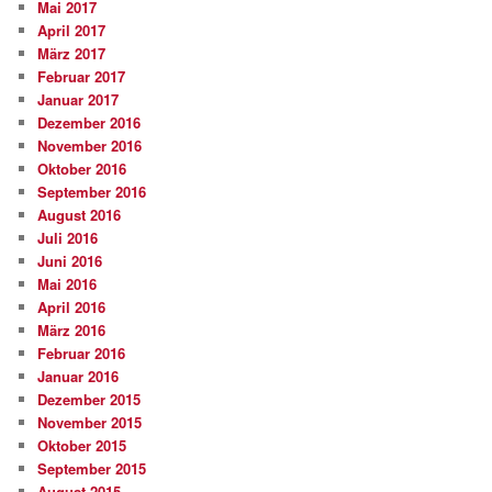
Mai 2017
April 2017
März 2017
Februar 2017
Januar 2017
Dezember 2016
November 2016
Oktober 2016
September 2016
August 2016
Juli 2016
Juni 2016
Mai 2016
April 2016
März 2016
Februar 2016
Januar 2016
Dezember 2015
November 2015
Oktober 2015
September 2015
August 2015