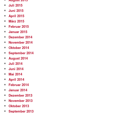
Juli 2015
Juni 2015
April 2015
März 2015
Februar 2015
Januar 2015
Dezember 2014
November 2014
Oktober 2014
September 2014
August 2014
Juli 2014
Juni 2014
Mai 2014
April 2014
Februar 2014
Januar 2014
Dezember 2013
November 2013
Oktober 2013
September 2013