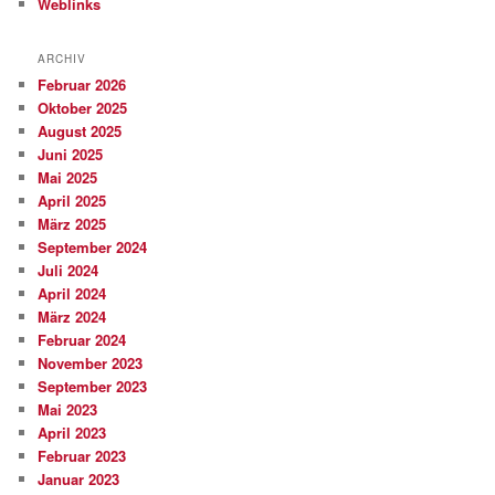
Weblinks
ARCHIV
Februar 2026
Oktober 2025
August 2025
Juni 2025
Mai 2025
April 2025
März 2025
September 2024
Juli 2024
April 2024
März 2024
Februar 2024
November 2023
September 2023
Mai 2023
April 2023
Februar 2023
Januar 2023