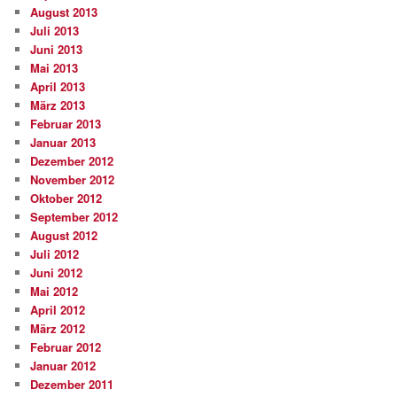
August 2013
Juli 2013
Juni 2013
Mai 2013
April 2013
März 2013
Februar 2013
Januar 2013
Dezember 2012
November 2012
Oktober 2012
September 2012
August 2012
Juli 2012
Juni 2012
Mai 2012
April 2012
März 2012
Februar 2012
Januar 2012
Dezember 2011