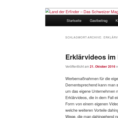
Zum
Zum
Inhalt
sekundären
Hauptmenü
Startseite
Gastbeitrag
K
wechseln
Inhalt
Land der Erfi
wechseln
für Innovatio
SCHLAGWORT-ARCHIVE:
ERKLÄRV
Erklärvideos im 
Veröffentlicht am
21. Oktober 2016
Werbemaßnahmen für die eigen
Dementsprechend kann man sic
um das eigene Unternehmen na
Erklärvideos, die in dem Fall 
Form von einem eigenen Video
welche weiteren Vorteile dahin
Wege, die man dahingehend n