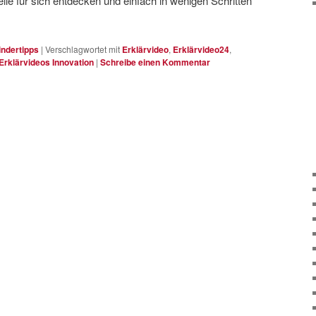
teile für sich entdecken und einfach in wenigen Schritten
indertipps
|
Verschlagwortet mit
Erklärvideo
,
Erklärvideo24
,
Erklärvideos Innovation
|
Schreibe einen Kommentar