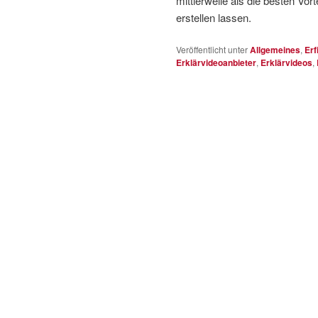
mittlerweile als die besten Vor
erstellen lassen.
Veröffentlicht unter
Allgemeines
,
Erf
Erklärvideoanbieter
,
Erklärvideos
,