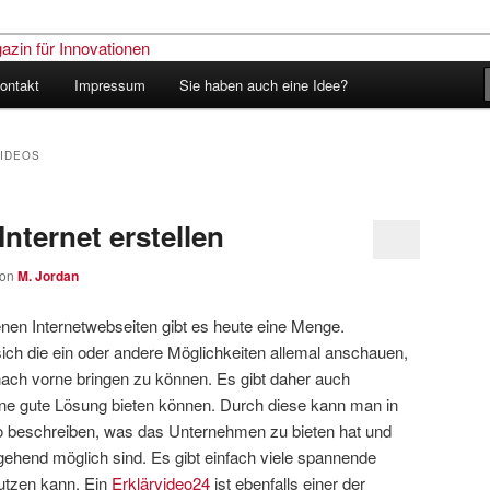
ontakt
Impressum
Sie haben auch eine Idee?
nder – Das Schweizer Magazin
nen
IDEOS
Internet erstellen
von
M. Jordan
en Internetwebseiten gibt es heute eine Menge.
h die ein oder andere Möglichkeiten allemal anschauen,
ch vorne bringen zu können. Es gibt daher auch
eine gute Lösung bieten können. Durch diese kann man in
 beschreiben, was das Unternehmen zu bieten hat und
gehend möglich sind. Es gibt einfach viele spannende
utzen kann. Ein
Erklärvideo24
ist ebenfalls einer der