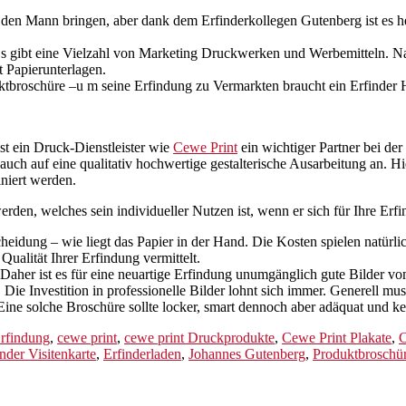
den Mann bringen, aber dank dem Erfinderkollegen Gutenberg ist es he
Es gibt eine Vielzahl von Marketing Druckwerken und Werbemitteln. Natü
 Papierunterlagen.
duktbroschüre –u m seine Erfindung zu Vermarkten braucht ein Erfinder
st ein Druck-Dienstleister wie
Cewe Print
ein wichtiger Partner bei de
ch auf eine qualitativ hochwertige gestalterische Ausarbeitung an. Hie
niert werden.
en, welches sein individueller Nutzen ist, wenn er sich für Ihre Erfi
heidung – wie liegt das Papier in der Hand. Die Kosten spielen natürlic
ualität Ihrer Erfindung vermittelt.
 Daher ist es für eine neuartige Erfindung unumgänglich gute Bilder 
Die Investition in professionelle Bilder lohnt sich immer. Generell mu
ine solche Broschüre sollte locker, smart dennoch aber adäquat und kein
Erfindung
,
cewe print
,
cewe print Druckprodukte
,
Cewe Print Plakate
,
C
nder Visitenkarte
,
Erfinderladen
,
Johannes Gutenberg
,
Produktbroschür