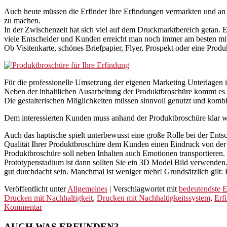
Auch heute müssen die Erfinder Ihre Erfindungen vermarkten und an 
zu machen.
In der Zwischenzeit hat sich viel auf dem Druckmarktbereich getan. 
viele Entscheider und Kunden erreicht man noch immer am besten mit
Ob Visitenkarte, schönes Briefpapier, Flyer, Prospekt oder eine Pro
Für die professionelle Umsetzung der eigenen Marketing Unterlagen i
Neben der inhaltlichen Ausarbeitung der Produktbroschüre kommt es au
Die gestalterischen Möglichkeiten müssen sinnvoll genutzt und kombi
Dem interessierten Kunden muss anhand der Produktbroschüre klar werd
Auch das haptische spielt unterbewusst eine große Rolle bei der Entsc
Qualität Ihrer Produktbroschüre dem Kunden einen Eindruck von der Q
Produktbroschüre soll neben Inhalten auch Emotionen transportieren.
Prototypenstadium ist dann sollten Sie ein 3D Model Bild verwenden. 
gut durchdacht sein. Manchmal ist weniger mehr! Grundsätzlich gilt: E
Veröffentlicht unter
Allgemeines
|
Verschlagwortet mit
bedeutendste 
Drucken mit Nachhaltigkeit
,
Drucken mit Nachhaltigkeitssystem
,
Erfi
Kommentar
AUCH WAS ERFUNDEN?