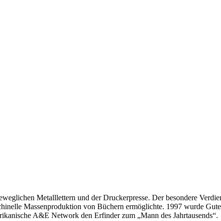
zer Magazin für Innovationen
weglichen Metalllettern und der Druckerpresse. Der besondere Verdien
schinelle Massenproduktion von Büchern ermöglichte. 1997 wurde Gu
merikanische A&E Network den Erfinder zum „Mann des Jahrtausends“.