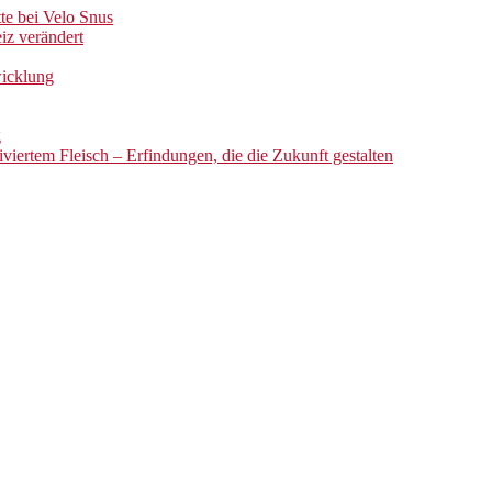
te bei Velo Snus
iz verändert
wicklung
g
iertem Fleisch – Erfindungen, die die Zukunft gestalten