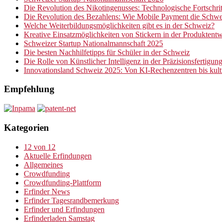
Die Revolution des Nikotingenusses: Technologische Fortschrit
Die Revolution des Bezahlens: Wie Mobile Payment die Schwe
Welche Weiterbildungsmöglichkeiten gibt es in der Schweiz?
Kreative Einsatzmöglichkeiten von Stickern in der Produktent
Schweizer Startup Nationalmannschaft 2025
Die besten Nachhilfetipps für Schüler in der Schweiz
Die Rolle von Künstlicher Intelligenz in der Präzisionsfertigun
Innovationsland Schweiz 2025: Von KI-Rechenzentren bis kultiv
Empfehlung
Kategorien
12 von 12
Aktuelle Erfindungen
Allgemeines
Crowdfunding
Crowdfunding-Plattform
Erfinder News
Erfinder Tagesrandbemerkung
Erfinder und Erfindungen
Erfinderladen Samstag