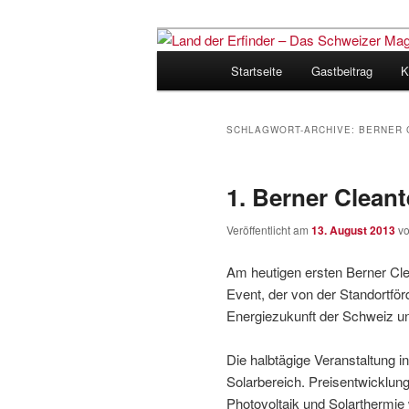
Zum
Zum
Inhalt
sekundären
Hauptmenü
Startseite
Gastbeitrag
K
wechseln
Inhalt
Land der Erfi
wechseln
für Innovatio
SCHLAGWORT-ARCHIVE:
BERNER 
1. Berner Cleant
Veröffentlicht am
13. August 2013
v
Am heutigen ersten Berner Cle
Event, der von der Standortför
Energiezukunft der Schweiz un
Die halbtägige Veranstaltung 
Solarbereich. Preisentwicklu
Photovoltaik und Solarthermie