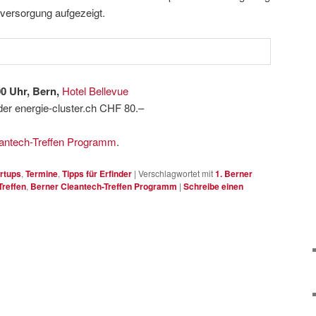
eversorgung aufgezeigt.
00 Uhr, Bern,
Hotel Bellevue
der energie-cluster.ch CHF 80.–
antech-Treffen Programm
.
rtups
,
Termine
,
Tipps für Erfinder
|
Verschlagwortet mit
1. Berner
Treffen
,
Berner Cleantech-Treffen Programm
|
Schreibe einen