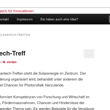
ontakt
Impressum
Sie haben auch eine Idee?
nder – Das Schweizer Magazin
nen
CLEANTECH-TREFFEN
ech-Treff
on
M. Jordan
antech-Treffen steht die Solarenergie im Zentrum. Der
derung organisiert wird, behandelt unter anderem die
d Chancen für Photovoltaik hierzulande.
informiert Kompetenzen von Forschung und Wirtschaft im
ng, Fördermassnahmen, Chancen und Hindernisse der
 werden Thema sein. Es werden Beispiele für die Vergütung