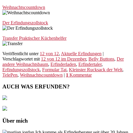
Weihnachtscountdown
Der Erfindungszollstock
Transfer Praktischer Küchenhelfer
Veröffentlicht unter
12 von 12
,
Aktuelle Erfindungen
|
Verschlagwortet mit
12 von 12 im Dezember
,
Belly Buttons
,
Der
andere Weihnachtsbaum
,
Erfinderladen
,
Erfindertaler
,
Erfindungszollstock
,
Formular Tat
,
Kleinster Rucksack der Welt
,
TelePen
,
Weihnachtscountdown
|
1
Kommentar
AUCH WAS ERFUNDEN?
Über mich
Ich komme als Erfinderberater seit über 20 Jahren