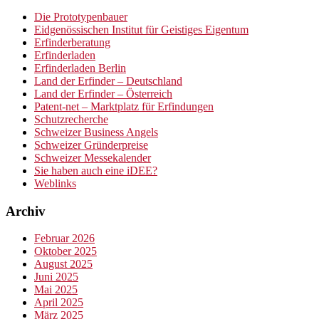
Die Prototypenbauer
Eidgenössischen Institut für Geistiges Eigentum
Erfinderberatung
Erfinderladen
Erfinderladen Berlin
Land der Erfinder – Deutschland
Land der Erfinder – Österreich
Patent-net – Marktplatz für Erfindungen
Schutzrecherche
Schweizer Business Angels
Schweizer Gründerpreise
Schweizer Messekalender
Sie haben auch eine iDEE?
Weblinks
Archiv
Februar 2026
Oktober 2025
August 2025
Juni 2025
Mai 2025
April 2025
März 2025