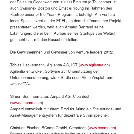
der Reise im Gegenwert von 10’000 Franken je Teilnehmer ist
auch Swissnex Boston und Ernst & Young im Rahmen des
«Entrepreneur of the Year» Programms beteiligt. Am venture
ideas Spezialevent an der EPFL, an dem die Teams ihre Projekte
präsentieren werden, wird auch Arnaud Bertrand seine
Erfahrungen, die er beim Aufbau seines Startups von Weltruf
gemacht hat, mit den Besuchern teilen.
Die Gewinnerinnen und Gewinner von venture leaders 2012:
Tobias Häckermann, Agilentia AG, ICT (
www.agilentia.ch
)
Agilentia entwickelt Software zur Unterstützung der
Unternehmensführung, wie z.B. die neue Aktionärsplattform
«onlineGV».
Simon Summermatter, Ampard AG, Cleantech
(
www.ampard.com
)
Ampard entwickelt mit ihrem Produkt Arling ein Steuerungs- und
Asset-Managementsystem für dezentrale Stromspeicher.
Christian Fischer, BComp GmbH, Cleantech (
www.bcomp.ch
)
Bcomp entwickelt und verkauft hochwertige Halbfabrikate aus