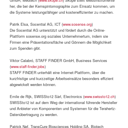
GmbH, Medtech (
www.skope.ch
) Skope stellt Messinstrumente
her, die bei der Kernspintomographie zum Einsatz kommen, um
die Systeme leistungsfähiger und kosteneffizienter zu machen.
Patrik Elsa, Socential AG, ICT (
www.sosense.org
)
Die Socential AG unterstützt und fördert durch die Online-
Plattform sosense.org soziales Unternehmertum, indem sie
Firmen eine Präsentationsfläche und Gönnern die Möglichkeit
zum Spenden gibt.
Viktor Calabró, STAFF FINDER GmbH, Business Services
(
www.staff-finder.jobs
)
STAFF FINDER unterhält eine Internet-Plattform, über die
kurzfristige und kurzzeitige Arbeitseinsätze besonders effizient
abgewickelt werden können.
Emile de Rijk, SWISSto12 Sàrl, Electronics (
www.swissto12.ch
)
SWISSto12 ist auf dem Weg der international führende Hersteller
und Anbieter von Komponenten und Systemen für die Terahertz-
Datenübertragung zu werden.
Patrick Nef, TransCure Biosciences Holding SA, Biotech