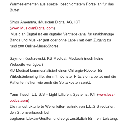
Wärmeelementen aus speziell beschichtetem Porzellan für das
Buffet.
Shigs Amemiya, iMusician Digital AG, ICT
(
www.iMusicianDigital.com
)
iMusician Digital ist ein digitaler Vertriebskanal für unabhängige
Bands und Musiker (mit oder ohne Label) mit dem Zugang zu
rund 200 Online-Musik-Stores.
Szymon Kostrzewski, KB Medical, Medtech (noch keine
Webseite verfügbar)
KB Medical kommerzialisiert einen Chirurgie-Roboter für
Wirbelsäuleneingriffe, der mit höchster Präzision arbeitet und die
Patientenrisiken wie auch die Spitalkosten senkt.
Yann Tissot, L.E.S.S – Light Efficient Systems, ICT (
www.less-
optics.com
)
Die nanostrukturierte Wellenleiter-Technik von L.E.S.S reduziert
den Stromverbrauch bei
tragbaren Elektro-Geräten und sorgt zusätzlich für mehr Leistung.