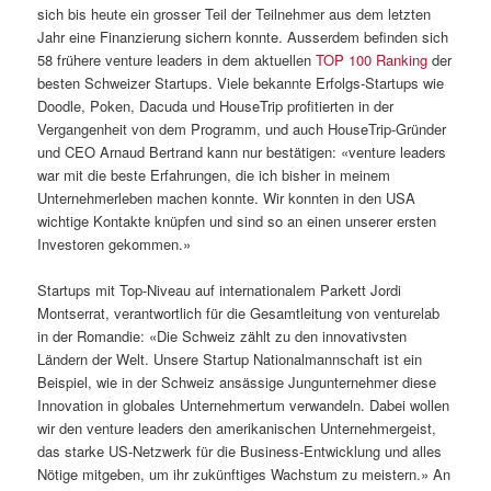
sich bis heute ein grosser Teil der Teilnehmer aus dem letzten
Jahr eine Finanzierung sichern konnte. Ausserdem befinden sich
58 frühere venture leaders in dem aktuellen
TOP 100 Ranking
der
besten Schweizer Startups. Viele bekannte Erfolgs-Startups wie
Doodle, Poken, Dacuda und HouseTrip profitierten in der
Vergangenheit von dem Programm, und auch HouseTrip-Gründer
und CEO Arnaud Bertrand kann nur bestätigen: «venture leaders
war mit die beste Erfahrungen, die ich bisher in meinem
Unternehmerleben machen konnte. Wir konnten in den USA
wichtige Kontakte knüpfen und sind so an einen unserer ersten
Investoren gekommen.»
Startups mit Top-Niveau auf internationalem Parkett Jordi
Montserrat, verantwortlich für die Gesamtleitung von venturelab
in der Romandie: «Die Schweiz zählt zu den innovativsten
Ländern der Welt. Unsere Startup Nationalmannschaft ist ein
Beispiel, wie in der Schweiz ansässige Jungunternehmer diese
Innovation in globales Unternehmertum verwandeln. Dabei wollen
wir den venture leaders den amerikanischen Unternehmergeist,
das starke US-Netzwerk für die Business-Entwicklung und alles
Nötige mitgeben, um ihr zukünftiges Wachstum zu meistern.» An