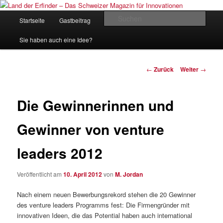
Zum
Inhalt
Hauptmenü
Such
Startseite
Gastbeitrag
Kontakt
Impressum
wechseln
Land der Erfinder – Das Schweizer
Sie haben auch eine Idee?
Magazin für Innovationen
Beitrags-
←
Zurück
Weiter
→
Navigation
Die Gewinnerinnen und
Gewinner von venture
leaders 2012
Veröffentlicht am
10. April 2012
von
M. Jordan
Nach einem neuen Bewerbungsrekord stehen die 20 Gewinner
des venture leaders Programms fest: Die Firmengründer mit
innovativen Ideen, die das Potential haben auch international