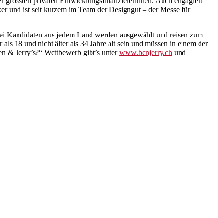
 der grössten privaten Entwicklungsfinanziererinnen. Auch engagiert
er und ist seit kurzem im Team der Designgut – der Messe für
ei Kandidaten aus jedem Land werden ausgewählt und reisen zum
s 18 und nicht älter als 34 Jahre alt sein und müssen in einem der
en & Jerry’s?“ Wettbewerb gibt’s unter
www.benjerry.ch
und