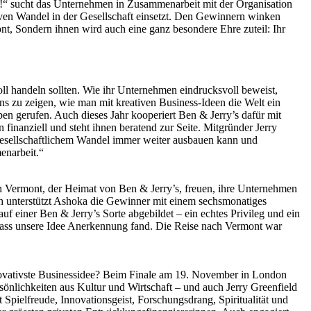
re!“ sucht das Unternehmen in Zusammenarbeit mit der Organisation
ven Wandel in der Gesellschaft einsetzt. Den Gewinnern winken
t, Sondern ihnen wird auch eine ganz besondere Ehre zuteil: Ihr
l handeln sollten. Wie ihr Unternehmen eindrucksvoll beweist,
ans zu zeigen, wie man mit kreativen Business-Ideen die Welt ein
n gerufen. Auch dieses Jahr kooperiert Ben & Jerry’s dafür mit
nanziell und steht ihnen beratend zur Seite. Mitgründer Jerry
zu gesellschaftlichem Wandel immer weiter ausbauen kann und
enarbeit.“
ch Vermont, der Heimat von Ben & Jerry’s, freuen, ihre Unternehmen
ich unterstützt Ashoka die Gewinner mit einem sechsmonatiges
einer Ben & Jerry’s Sorte abgebildet – ein echtes Privileg und ein
, dass unsere Idee Anerkennung fand. Die Reise nach Vermont war
nnovativste Businessidee? Beim Finale am 19. November in London
sönlichkeiten aus Kultur und Wirtschaft – und auch Jerry Greenfield
 Spielfreude, Innovationsgeist, Forschungsdrang, Spiritualität und