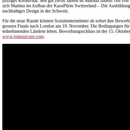
pfiffiger Kreativität. Seit gut zwölf Jahren ist Martina zudem Teil vo
sich Martina im Aufbau der KaosPilots Switzerland – Die Ausbildung
nachhaltiges Design in der Schweiz.
Für die neue Runde können Sozialunternehmer ab sofort ihre Bewer
grossen Finale nach London am 19. November. Die Bedingungen für die
teilnehmenden Ländern leben. Bewerbungsschluss ist der 15. Oktober
www.joinourcore.com
.