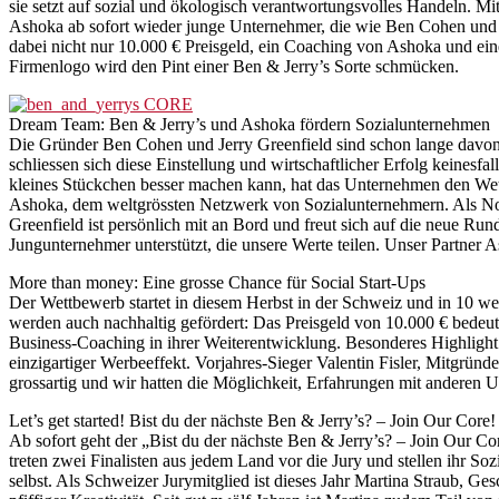
sie setzt auf sozial und ökologisch verantwortungsvolles Handeln. 
Ashoka ab sofort wieder junge Unternehmer, die wie Ben Cohen und J
dabei nicht nur 10.000 € Preisgeld, ein Coaching von Ashoka und ein
Firmenlogo wird den Pint einer Ben & Jerry’s Sorte schmücken.
Dream Team: Ben & Jerry’s und Ashoka fördern Sozialunternehmen
Die Gründer Ben Cohen und Jerry Greenfield sind schon lange davon 
schliessen sich diese Einstellung und wirtschaftlicher Erfolg keinesf
kleines Stückchen besser machen kann, hat das Unternehmen den Wettb
Ashoka, dem weltgrössten Netzwerk von Sozialunternehmern. Als Non-P
Greenfield ist persönlich mit an Bord und freut sich auf die neue Ru
Jungunternehmer unterstützt, die unsere Werte teilen. Unser Partner A
More than money: Eine grosse Chance für Social Start-Ups
Der Wettbewerb startet in diesem Herbst in der Schweiz und in 10 we
werden auch nachhaltig gefördert: Das Preisgeld von 10.000 € bedeute
Business-Coaching in ihrer Weiterentwicklung. Besonderes Highlight
einzigartiger Werbeeffekt. Vorjahres-Sieger Valentin Fisler, Mitgrü
grossartig und wir hatten die Möglichkeit, Erfahrungen mit anderen
Let’s get started! Bist du der nächste Ben & Jerry’s? – Join Our Core!
Ab sofort geht der „Bist du der nächste Ben & Jerry’s? – Join Our 
treten zwei Finalisten aus jedem Land vor die Jury und stellen ihr S
selbst. Als Schweizer Jurymitglied ist dieses Jahr Martina Straub, Ge