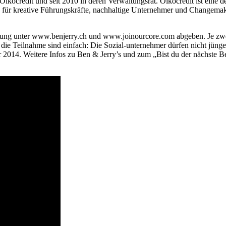
n Oikocredit und seit 2010 in deren Verwaltungsrat. Oikocredit ist eine
 für kreative Führungskräfte, nachhaltige Unternehmer und Changemak
bung unter www.benjerry.ch und www.joinourcore.com abgeben. Je zw
 Teilnahme sind einfach: Die Sozial-unternehmer dürfen nicht jünger al
 2014. Weitere Infos zu Ben & Jerry’s und zum „Bist du der nächste B