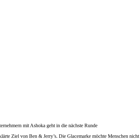
zer Magazin für Innovationen
ternehmern mit Ashoka geht in die nächste Runde
erklärte Ziel von Ben & Jerry’s. Die Glacemarke möchte Menschen nicht 