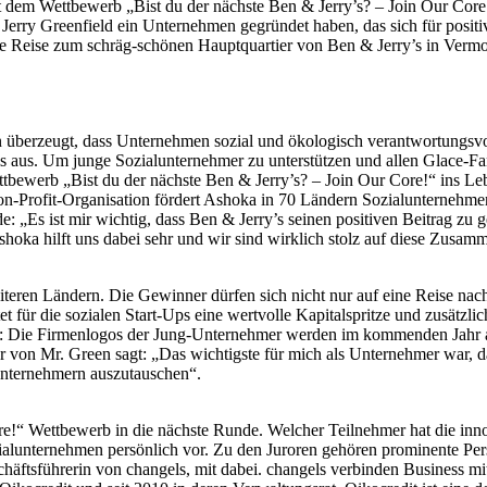
Mit dem Wettbewerb „Bist du der nächste Ben & Jerry’s? – Join Our Co
erry Greenfield ein Unternehmen gegründet haben, das sich für positi
e Reise zum schräg-schönen Hauptquartier von Ben & Jerry’s in Vermon
überzeugt, dass Unternehmen sozial und ökologisch verantwortungsvol
alls aus. Um junge Sozialunternehmer zu unterstützen und allen Glace-F
ewerb „Bist du der nächste Ben & Jerry’s? – Join Our Core!“ ins Lebe
rofit-Organisation fördert Ashoka in 70 Ländern Sozialunternehmen fi
nde: „Es ist mir wichtig, dass Ben & Jerry’s seinen positiven Beitrag 
shoka hilft uns dabei sehr und wir sind wirklich stolz auf diese Zusamm
iteren Ländern. Die Gewinner dürfen sich nicht nur auf eine Reise na
t für die sozialen Start-Ups eine wertvolle Kapitalspritze und zusätzl
: Die Firmenlogos der Jung-Unternehmer werden im kommenden Jahr auf 
nder von Mr. Green sagt: „Das wichtigste für mich als Unternehmer war
 Unternehmern auszutauschen“.
Core!“ Wettbewerb in die nächste Runde. Welcher Teilnehmer hat die i
ozialunternehmen persönlich vor. Zu den Juroren gehören prominente Per
schäftsführerin von changels, mit dabei. changels verbinden Business mit