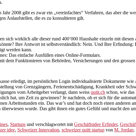
n.
ahr 2008 gibt es zwar ein „vereinfachtes“ Verfahren, das aber die wen
en Anlaufstellen, die es zu konsultieren gilt.
en sich wirklich alle dieser rund 400‘000 Haushalte einzeln mit diesen 
nte? Ihre Antwort ist selbstverständlich: Nein. Und Ihre Erfindung: E
digt werden kann.
nes: Das einfache Ausfüllen eines Online-Formulars.
v mit dem Funktionieren von Behörden, Versicherungen und den grossen
se erledigt, im persönlichen Login individualisierte Dokumente wie 
nstellung von Grenzgängern, Ferienentschädigung, Krankheit oder Sch
nigungen vom Arbeitgeber verlangt, dann weiss
quitt.ch
schon, wie das 
esslich hat, um Zeit zu gewinnen? Je nachdem, ob er sich für die autom
lenen Arbeitsstunden ein. Das war’s und hat doch noch einen anderen
n überwiesen wurde. Das gibt ihnen ein gutes Gefühl und macht den um 
ines
,
Startups
und verschlagwortet mit
Geschäftsidee Erfinder
,
Geschäf
zer idee
,
Schweizer Innovation
,
schweizer quitt startup
von
M. Jordan
.