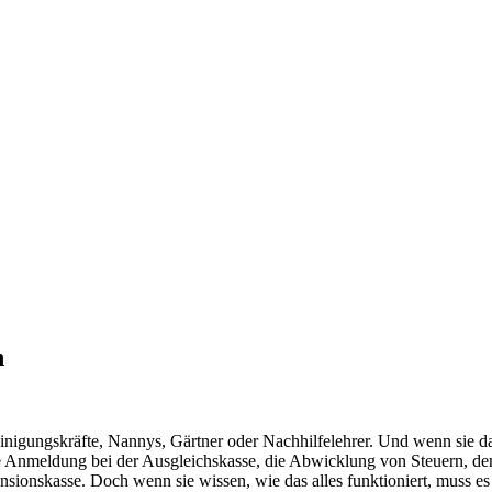
zer Magazin für Innovationen
n
einigungskräfte, Nannys, Gärtner oder Nachhilfelehrer. Und wenn sie d
ie Anmeldung bei der Ausgleichskasse, die Abwicklung von Steuern, den
onskasse. Doch wenn sie wissen, wie das alles funktioniert, muss es s