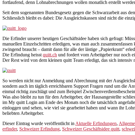
fortlaufend, denn Lohnabrechnungen wollen monatlich erstellt werde
Seit dem sogenannten Bundesgesetz gegen die Schwarzarbeit aus dem J
Schliesslich bleibt es dabei: Die Ausgleichskassen sind nicht die einzig
Die Erfinder unserer heutigen Geschäftsidee haben sich gefragt: Müss
manuellen Einzelschritten erledigen, was man auch zusammenfassen kön
zwingend braucht – damit dann für alle der lästige „Papierkram“ erle
Die Erfindung heisst
quitt.ch
und fordert vom Arbeitgeber nur noch ei
Der Rest wird von dem kleinen quitt Team erledigt, das sich intensi
So werden nicht nur Anmeldung und Abrechnung mit der Ausgleichskas
sondern auch im täglich erreichbaren Support Fragen rund um die A
einmal richtig zuschlägt und zum Beispiel Zwischenverdienstbeschei
Was also bleibt zu tun für den Arbeitgeber, der Hausangestellte schli
im My quitt Login am Ende des Monats noch die tatsächlich angefal
einloggen und sehen, wie viel sie gearbeitet haben und wann ihr Loh
beliebten Arbeitgeber.
Dieser Eintrag wurde veröffentlicht in
Aktuelle Erfindungen
,
Allgeme
erfinder
,
Schweizer Erfindung
,
Schweizer Geschäftsidee quitt
,
schwei