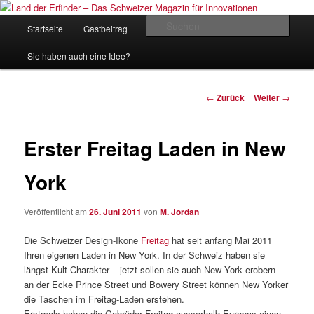
Zum
Inhalt
Hauptmenü
Such
Startseite
Gastbeitrag
Kontakt
Impressum
wechseln
Land der Erfinder – Das Schweizer
Sie haben auch eine Idee?
Magazin für Innovationen
Beitrags-
←
Zurück
Weiter
→
Navigation
Erster Freitag Laden in New
York
Veröffentlicht am
26. Juni 2011
von
M. Jordan
Die Schweizer Design-Ikone
Freitag
hat seit anfang Mai 2011
Ihren eigenen Laden in New York. In der Schweiz haben sie
längst Kult-Charakter – jetzt sollen sie auch New York erobern –
an der Ecke Prince Street und Bowery Street können New Yorker
die Taschen im Freitag-Laden erstehen.
Erstmals haben die Gebrüder Freitag ausserhalb Europas einen