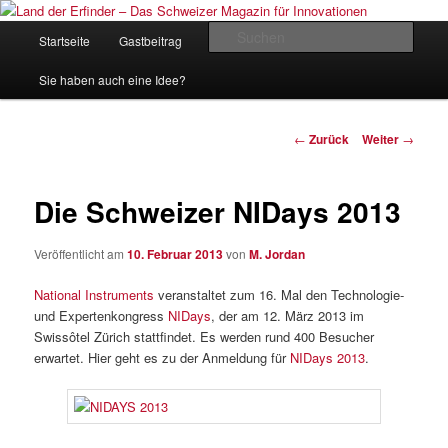
Zum
Inhalt
Hauptmenü
Such
Startseite
Gastbeitrag
Kontakt
Impressum
wechseln
Land der Erfinder – Das Schweizer
Sie haben auch eine Idee?
Magazin für Innovationen
Beitrags-
←
Zurück
Weiter
→
Navigation
Die Schweizer NIDays 2013
Veröffentlicht am
10. Februar 2013
von
M. Jordan
National Instruments
veranstaltet zum 16. Mal den Technologie-
und Expertenkongress
NIDays
, der am 12. März 2013 im
Swissôtel Zürich stattfindet. Es werden rund 400 Besucher
erwartet. Hier geht es zu der Anmeldung für
NIDays 2013
.