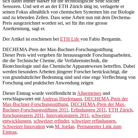
sich dabei immer stärker für die technologische Seite solcher
Sensoren. Und seit er an der ETH Zürich tätig ist, verlagerte er
seinen Fokus allmählich von chemischen Systemen hin zur Biologie
und zu lebenden Zellen. Dass seine Arbeit nun mit dem Dechema-
Preis ausgezeichnet worden sei, sei für ihn eine grosse
Anerkennung, sagt er.
Der Artikel ist erschienen bei
ETH Life
von Fabio Bergamin.
DECHEMA-Preis der Max-Buchner-Forschungsstiftung
Dieser Preis wird vergeben für herausragende Forschungsarbeiten,
die die Technische Chemie, die Verfahrenstechnik, die
Biotechnologie und das Chemische Apparatewesen betreffen. Dabei
werden besonders Arbeiten jüngerer Forscher berücksichtigt, die
von grundsätzlicher Bedeutung sind und eine enge Verflechtung von
Forschung und praktischer Anwendung zeigen
Dieser Eintrag wurde veröffentlicht in
Allgemeines
und
verschlagwortet mit
Andreas Hierlemann
,
DECHEMA-Preis der
Max-Buchner-Forschungsstiftung
,
DECHEMA-Preis der Max-
Buchner-Forschungsstiftung 2011
,
Erfindungen 2011
,
ETH Zürich
,
forschungspreis 2011
,
Innovationspreis 2011
,
schweizer
entwicklungen
,
schweizer erfinder
,
schweizer erfindungen
,
Schweizer Innovation
von
M. Jordan
.
Permanenter Link zum
Eintrag
.