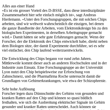
Alles aus einer Hand
«Es ist ein grosser Vorteil des D-BSSE, dass diese interdisziplinäre
Zusammenarbeit hier sehr einfach möglich ist», sagt Andreas
Hierlemann. «Unter den Forschungsgruppen, die mit solchen Chips
arbeiten, sind wir weltweit wahrscheinlich die einzigen, bei denen
die ganze Bandbreite der Arbeiten, vom Elektronikdesign bis zu den
biologischen Experimenten, in derselben Arbeitsgruppe gemacht
wird.» Damit hätten sie sehr gute Erfahrungen gemacht. Wenn der
Forscher, der die Elektronik des Chips entwickelt habe, direkt neben
dem Biologen sitze, der damit Experimente durchführe, sei es sehr
viel einfacher, den Chip laufend weiterzuentwickeln.
Die Entwicklung des Chips begann vor rund zehn Jahren.
Mittlerweile kommt dieser auch an anderen Hochschulen und in der
Industrie zum Einsatz. Eine Forschungsgruppe an der Universität
Lyon nutzt den Chip beispielsweise zur Erforschung von
Zahnschmerz, und die Pharmafirma Roche untersucht damit die
Grundlagen von Gehirnerkrankungen, wie etwa der Schizophrenie.
Sehr hohe Auflösung
Forscher legen dazu Dünnschnitte des Gehirns von gesunden und
kranken Ratten auf den Chip und können so quasi bildlich
festhalten, wie sich die Ausbreitung elektrischer Signale im Gehirn
gesunder und kranker Ratten unterscheidet. Auch können sie