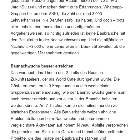
geschaltet. Ausstellungen auf Rädern nutzen der VSEI wie
JardinSuisse und machen damit gute Erfahrungen. Whatsapp-
Gruppen helfen dem VSEI, die Zahl der rund 3‘000
Lehrverhältnisse in 4 Berufen stabil zu halten. Und doch – trotz
aller technischen Innovationen und zeitgemässen
Vorgehensweisen, so richtig zufrieden ist keine Baubranche mit
den Resultaten in der Nachwuchswerbung. Und die alljährliche
Nachricht «3‘000 offene Lehrstellen im Bau» sät Zweifel, ob die
gegenwärtigen Massnahmen genügen.
Baunachwuchs besser erreichen
Das war auch das Thema des 2. Teils des Bausinn-
Zukunftsateliers, der als World Café durchgeführt wurde. Die
Gäste erforschten in 3 Fragerunden und in wechselnder
Gruppenzusammensetzung, wie der Baunachwuchs gemeinsam
noch besser erreicht und vor allem in der Branche behalten
werden könnte. An 7 Tischen kamen die Teilnehmenden zu
ähnlichen Ergebnissen: Alle Bauverbände wälzen ähnliche
Problemstellungen beim Nachwuchs und unternehmen
vergleichbare Aktivitäten auf hohem Niveau. Abhilfe versprechen
die gemeinsame Sicht aufs Ganze und branchenübergreifende
Projekte, die das Image der Baubranche stärken und