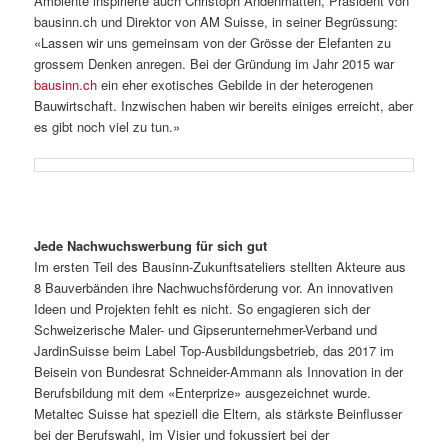
Ambiente inspirierte auch Christoph Andenmatten, Präsident von
bausinn.ch und Direktor von AM Suisse, in seiner Begrüssung:
«Lassen wir uns gemeinsam von der Grösse der Elefanten zu
grossem Denken anregen. Bei der Gründung im Jahr 2015 war
bausinn.ch
ein eher exotisches Gebilde in der heterogenen
Bauwirtschaft. Inzwischen haben wir bereits einiges erreicht, aber
es gibt noch viel zu tun.»
Jede Nachwuchswerbung für sich gut
Im ersten Teil des Bausinn-Zukunftsateliers stellten Akteure aus
8 Bauverbänden ihre Nachwuchsförderung vor. An innovativen
Ideen und Projekten fehlt es nicht. So engagieren sich der
Schweizerische Maler- und Gipserunternehmer-Verband und
JardinSuisse beim Label Top-Ausbildungs­betrieb, das 2017 im
Beisein von Bundesrat Schneider-Ammann als Innovation in der
Berufsbildung mit dem «Enterprize» ausgezeichnet wurde.
Metaltec Suisse hat speziell die Eltern, als stärkste Beinflusser
bei der Berufswahl, im Visier und fokussiert bei der