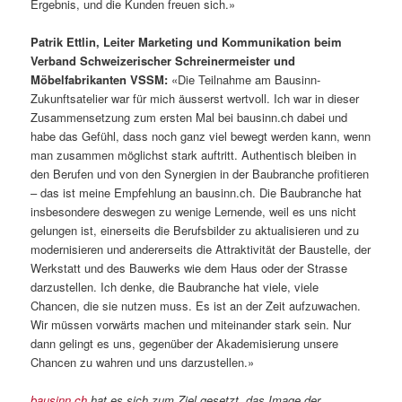
Ergebnis, und die Kunden freuen sich.»
Patrik Ettlin, Leiter Marketing und Kommunikation beim
Verband Schweizerischer Schreinermeister und
Möbelfabrikanten VSSM:
«Die Teilnahme am Bausinn-
Zukunftsatelier war für mich äusserst wertvoll. Ich war in dieser
Zusammensetzung zum ersten Mal bei bausinn.ch dabei und
habe das Gefühl, dass noch ganz viel bewegt werden kann, wenn
man zusammen möglichst stark auftritt. Authentisch bleiben in
den Berufen und von den Synergien in der Baubranche profitieren
– das ist meine Empfehlung an bausinn.ch. Die Baubranche hat
insbesondere deswegen zu wenige Lernende, weil es uns nicht
gelungen ist, einerseits die Berufsbilder zu aktualisieren und zu
modernisieren und andererseits die Attraktivität der Baustelle, der
Werkstatt und des Bauwerks wie dem Haus oder der Strasse
darzustellen. Ich denke, die Baubranche hat viele, viele
Chancen, die sie nutzen muss. Es ist an der Zeit aufzuwachen.
Wir müssen vorwärts machen und miteinander stark sein. Nur
dann gelingt es uns, gegenüber der Akademisierung unsere
Chancen zu wahren und uns darzustellen.»
bausinn.ch
hat es sich zum Ziel gesetzt, das Image der