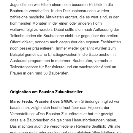
Jugendlichen wie Eltern einen noch besseren Einblick in die
Bauberufe verschaffen. In den Diskussionsrunden wurden
zahlreiche mögliche Aktivitäten erörtert, die es wert sind, in den
kommenden Monaten in der einen oder anderen Form
weiterverfolgt zu werden. Dabei sollte sich nach Auffassung der
Teilnehmenden die Baubranche nicht nur gegenüber der breiten
Öffentlichkeit, sondern auch gegenüber den eigenen Fachkräften
noch besser präsentieren. Immer wieder genannt wurden zum
Beispiel gemeinsame Einstiegswochen in die Baubranche mit
Austausch­programmen in mehreren Bauberufen, vermehrte
Teilzeitangebote für Berufsleute und ein wachsender Anteil an
Frauen in den rund 50 Bauberufen.
Originalton am Bausinn-Zukunftsatelier
Mario Freda, Präsident des SMGV,
ein Gründungsmitglied von
bausinn.ch, zeigte sich hocherfreut über das Ergebnis der
Veranstaltung: «Das Bausinn-Zukunftsatelier hat mir gezeigt,
dass alle Baubranchen die gleichen Herausforderungen haben.
Das machten auch die verschiedenen Referate deutlich: Wir alle
versuchen mehr oder weniger auf dem gleichen Weg Einfluss zu