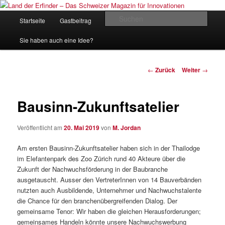
Zum
Inhalt
Hauptmenü
Such
Startseite
Gastbeitrag
Kontakt
Impressum
wechseln
Land der Erfinder – Das Schweizer
Sie haben auch eine Idee?
Magazin für Innovationen
Beitrags-
←
Zurück
Weiter
→
Navigation
Bausinn-Zukunftsatelier
Veröffentlicht am
20. Mai 2019
von
M. Jordan
Am ersten Bausinn-Zukunftsatelier haben sich in der Thailodge
im Elefantenpark des Zoo Zürich rund 40 Akteure über die
Zukunft der Nachwuchsförderung in der Baubranche
ausgetauscht. Ausser den VertreterInnen von 14 Bauverbänden
nutzten auch Ausbildende, Unternehmer und Nachwuchstalente
die Chance für den branchenübergreifenden Dialog. Der
gemeinsame Tenor: Wir haben die gleichen Herausforderungen;
gemeinsames Handeln könnte unsere Nachwuchswerbung