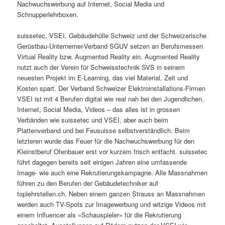
Nachwuchswerbung auf Internet, Social Media und
Schnupperlehrboxen.
suissetec, VSEI, Gebäudehülle Schweiz und der Schweizerische
Gerüstbau-Unternemer-Verband SGUV setzen an Berufsmessen
Virtual Reality bzw. Augmented Reality ein. Augmented Reality
nutzt auch der Verein für Schweisstechnik SVS in seinem
neuesten Projekt im E-Learning, das viel Material, Zeit und
Kosten spart. Der Verband Schweizer Elektroinstallations-Firmen
VSEI ist mit 4 Berufen digital wie real nah bei den Jugendlichen.
Internet, Social Media, Videos – das alles ist in grossen
Verbänden wie suissetec und VSEI, aber auch beim
Plattenverband und bei Feusuisse selbstverständlich. Beim
letzteren wurde das Feuer für die Nachwuchswerbung für den
Kleinstberuf Ofenbauer erst vor kurzem frisch entfacht. suissetec
führt dagegen bereits seit einigen Jahren eine umfassende
Image- wie auch eine Rekrutierungs­kampagne. Alle Massnahmen
führen zu den Berufen der Gebäudetechniker auf
toplehrstellen.ch. Neben einem ganzen Strauss an Massnahmen
werden auch TV-Spots zur Imagewerbung und witzige Videos mit
einem Influencer als «Schauspieler» für die Rekrutierung