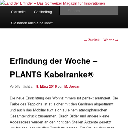
Zum
Inhalt
Hauptmenü
Such
Startseite
Gastbeitrag
Kontakt
Impressum
wechseln
Land der Erfinder – Das Schweizer
Sie haben auch eine Idee?
Magazin für Innovationen
Beitrags-
←
Zurück
Weiter
→
Navigation
Erfindung der Woche –
PLANTS Kabelranke®
Veröffentlicht am
8. März 2016
von
M. Jordan
Die neue Einrichtung des Wohnzimmers ist perfekt arrangiert. Die
Farbe des Teppichs ist stilsicher mit den Gardinen abgestimmt
und auch das Mobiliar fügt sich zu einem atmosphärischen
Gesamteindruck zusammen. Durch Bilder und andere kleine
Accessoires wurden an den richtigen Stellen Akzente gesetzt,
um für den individuellen Touch zu sorgen. Ein Ort, an dem man