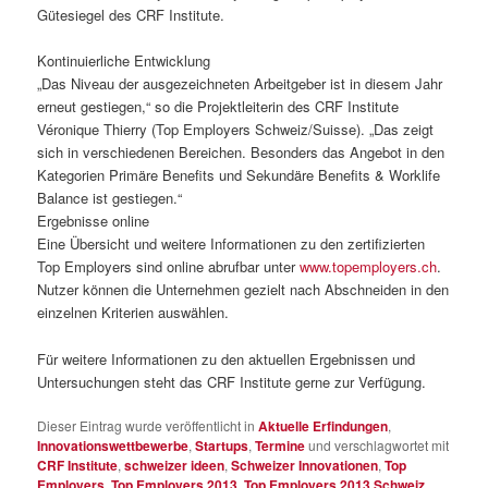
Gütesiegel des CRF Institute.
Kontinuierliche Entwicklung
„Das Niveau der ausgezeichneten Arbeitgeber ist in diesem Jahr
erneut gestiegen,“ so die Projektleiterin des CRF Institute
Véronique Thierry (Top Employers Schweiz/Suisse). „Das zeigt
sich in verschiedenen Bereichen. Besonders das Angebot in den
Kategorien Primäre Benefits und Sekundäre Benefits & Worklife
Balance ist gestiegen.“
Ergebnisse online
Eine Übersicht und weitere Informationen zu den zertifizierten
Top Employers sind online abrufbar unter
www.topemployers.ch
.
Nutzer können die Unternehmen gezielt nach Abschneiden in den
einzelnen Kriterien auswählen.
Für weitere Informationen zu den aktuellen Ergebnissen und
Untersuchungen steht das CRF Institute gerne zur Verfügung.
Dieser Eintrag wurde veröffentlicht in
Aktuelle Erfindungen
,
Innovationswettbewerbe
,
Startups
,
Termine
und verschlagwortet mit
CRF Institute
,
schweizer ideen
,
Schweizer Innovationen
,
Top
Employers
,
Top Employers 2013
,
Top Employers 2013 Schweiz
,