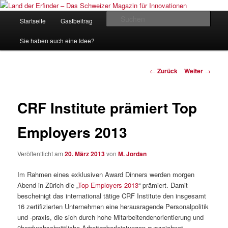
Zum
Inhalt
Hauptmenü
Such
Startseite
Gastbeitrag
Kontakt
Impressum
wechseln
Land der Erfinder – Das Schweizer
Sie haben auch eine Idee?
Magazin für Innovationen
Beitrags-
←
Zurück
Weiter
→
Navigation
CRF Institute prämiert Top
Employers 2013
Veröffentlicht am
20. März 2013
von
M. Jordan
Im Rahmen eines exklusiven Award Dinners werden morgen
Abend in Zürich die „
Top Employers 2013
“ prämiert. Damit
bescheinigt das international tätige CRF Institute den insgesamt
16 zertifizierten Unternehmen eine herausragende Personalpolitik
und -praxis, die sich durch hohe Mitarbeitendenorientierung und
überdurchschnittliche Arbeitgeberleistungen auszeichnet.