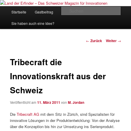
Zum
Inhalt
Hauptmenü
Such
Startseite
Gastbeitrag
Kontakt
Impressum
wechseln
Land der Erfinder – Das Schweizer
Sie haben auch eine Idee?
Magazin für Innovationen
Beitrags-
←
Zurück
Weiter
→
Navigation
Tribecraft die
Innovationskraft aus der
Schweiz
Veröffentlicht am
11. März 2011
von
M. Jordan
Die
Tribecraft AG
mit dem Sitz in Zürich, sind Spezialisten für
innovative Lösungen in der Produktentwicklung: Von der Analyse
über die Konzeption bis hin zur Umsetzung ins Serienprodukt.