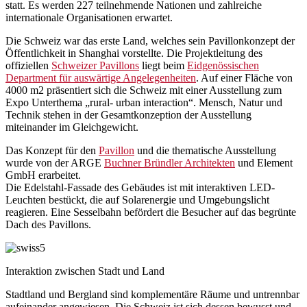
statt. Es werden 227 teilnehmende Nationen und zahlreiche
internationale Organisationen erwartet.
Die Schweiz war das erste Land, welches sein Pavillonkonzept der
Öffentlichkeit in Shanghai vorstellte. Die Projektleitung des
offiziellen
Schweizer Pavillons
liegt beim
Eidgenössischen
Department für auswärtige Angelegenheiten
. Auf einer Fläche von
4000 m2 präsentiert sich die Schweiz mit einer Ausstellung zum
Expo Unterthema „rural- urban interaction“. Mensch, Natur und
Technik stehen in der Gesamtkonzeption der Ausstellung
miteinander im Gleichgewicht.
Das Konzept für den
Pavillon
und die thematische Ausstellung
wurde von der ARGE
Buchner Bründler Architekten
und Element
GmbH erarbeitet.
Die Edelstahl-Fassade des Gebäudes ist mit interaktiven LED-
Leuchten bestückt, die auf Solarenergie und Umgebungslicht
reagieren. Eine Sesselbahn befördert die Besucher auf das begrünte
Dach des Pavillons.
Interaktion zwischen Stadt und Land
Stadtland und Bergland sind komplementäre Räume und untrennbar
aufeinander angewiesen. Die Schweiz ist sich dessen bewusst und