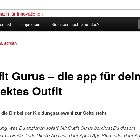
ontakt
Impressum
Sie haben auch eine Idee?
nder – Das Schweizer Magazin
nen
M. Jordan
it Gurus – die app für dei
ektes Outfit
 die Dir bei der Kleidungsauswahl zur Seite steht
ng, was Du anziehen sollst? Mit Outfit Gurus bereitest Du diesem
tor ein Ende. Lade Dir die App aus dem Apple App Store oder dem An