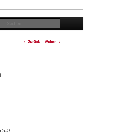
Suchen
Beitrags-
←
Zurück
Weiter
→
Navigation
n
droid