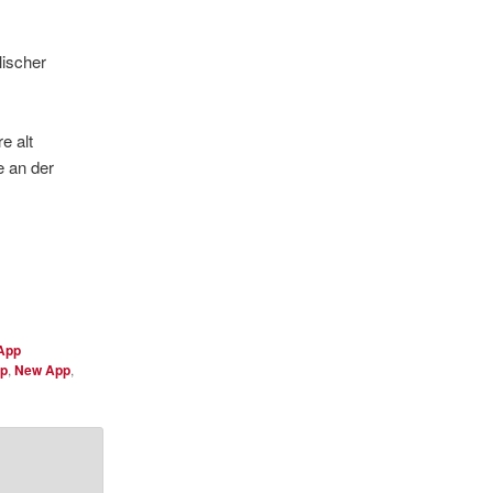
lischer
e alt
e an der
App
pp
,
New App
,