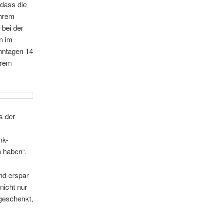
 dass die
ihrem
 bei der
n im
nntagen 14
hrem
s der
nk-
n haben“.
nd erspar
nicht nur
 geschenkt,