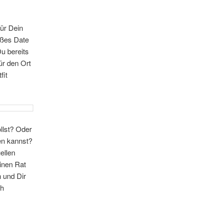
für Dein
ißes Date
u bereits
ür den Ort
fit
llst? Oder
en kannst?
ellen
inen Rat
 und Dir
ch