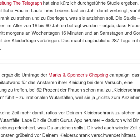
eitung The Telegraph
hat eine kürzlich durchgeführte Studie ergeben,
ttliche Frau im Laufe ihres Lebens fast ein Jahr damit verbringt, vor 
rank zu stehen und zu überlegen, was sie anziehen soll. Die Studie –
en im Alter von 16 bis 60 Jahren befragt wurden – ergab, dass Fraue
itt morgens an Wochentagen 16 Minuten und an Samstagen und So
t der Kleiderfrage verbringen. Das macht unglaubliche 287 Tage in i
.
ergab die Umfrage der
Marks & Spencer’s Shopping
campaign, das
taufwand für das Anstarren ihrer Kleidung bei dem Versuch, eine
ng zu treffen, bei 62 Prozent der Frauen schon mal zu „Kleiderschra
n“ führt – zu irrationalen Wutanfällen, weil sie ja „nichts zum Anziehe
eine Zeit mehr damit, ratlos vor Deinem Kleiderschrank zu stehen u
Wutanfälle. Lade Dir die Outfit Gurus App herunter – dadurch wird Dir 
eidung erleichtert, was Du anziehen sollst. Dir wird auch wieder Zeit
sonsten grübelnd vor Deinem Kleiderschrank verschwendet hättest.