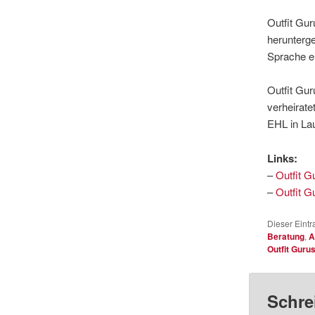
Outfit Gu
herunterge
Sprache er
Outfit Gur
verheirate
EHL in La
Links:
–
Outfit G
–
Outfit G
Dieser Eintr
Beratung
,
A
Outfit Guru
Schre