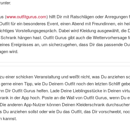
unter.
us (
www.outfitgurus.com
) hilft Dir mit Ratschlägen oder Anregungen 
Outfit für ein besonderes Event, einen Abend mit Freundinnen, ein he
ichtiges Vorstellungsgespräch. Dabei wird Kleidung ausgewählt, die D
Schrank hängen hast. Outfit Gurus gibt auch die Wettervorhersage f
eines Ereignisses an, um sicherzugehen, dass Dir das passende Out
agen wird.
u einer schicken Veranstaltung und weißt nicht, was Du anziehen so
 gerne einen Tipp, wie Du Deinem Outfit noch den letzten Schliff geb
nn Dir Outfit Gurus helfen. Lade Deine Lieblingsstücke in Deinen virtu
rank in der App hoch. Poste an die Wall von Outfit Gurus, wenn Du e
. Die anderen App-Nutzer können Deinen Kleiderschrank durchsuchen
 Du anziehen sollst oder wie Du das Outfit, das Dir vorschwebt, no
n kannst.