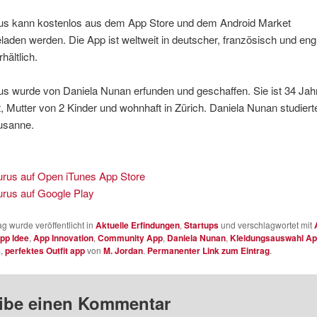
rus kann kostenlos aus dem App Store und dem Android Market
laden werden. Die App ist weltweit in deutscher, französisch und eng
hältlich.
us wurde von Daniela Nunan erfunden und geschaffen. Sie ist 34 Jahr
t, Mutter von 2 Kinder und wohnhaft in Zürich. Daniela Nunan studiert
usanne.
urus auf Open iTunes App Store
urus auf Google Play
ag wurde veröffentlicht in
Aktuelle Erfindungen
,
Startups
und verschlagwortet mit
pp Idee
,
App Innovation
,
Community App
,
Daniela Nunan
,
Kleidungsauswahl A
s
,
perfektes Outfit app
von
M. Jordan
.
Permanenter Link zum Eintrag
.
ibe einen Kommentar