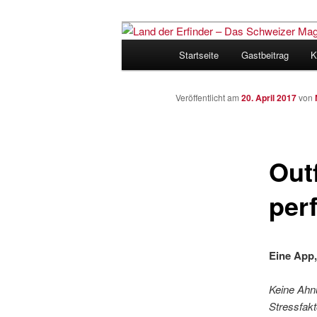
Zum
Inhalt
Hauptmenü
Startseite
Gastbeitrag
K
wechseln
Land der Erfi
für Innovatio
Veröffentlicht am
20. April 2017
von
Outf
perf
Eine App,
Keine Ahnu
Stressfak