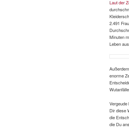
Laut der Z
durchschni
Kleidersch
2.491 Frau
Durchschn
Minuten mi
Leben aus
Außerdem 
enorme Zei
Entscheidu
Wutanfälle
Vergeude k
Dir diese 
die Entsch
die Du an