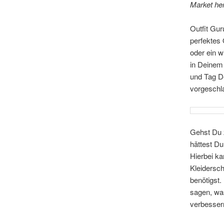
Market her
Outfit Gur
perfektes 
oder ein w
in Deinem 
und Tag D
vorgeschl
Gehst Du z
hättest Du
Hierbei ka
Kleidersch
benötigst
sagen, was
verbesser