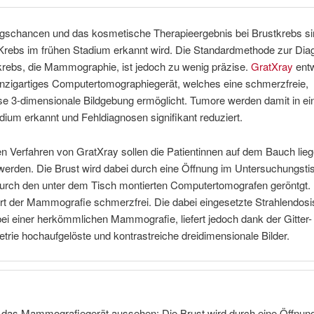
ngschancen und das kosmetische Therapieergebnis bei Brustkrebs si
rebs im frühen Stadium erkannt wird. Die Standardmethode zur Dia
krebs, die Mammographie, ist jedoch zu wenig präzise.
GratXray
entw
inzigartiges Computertomographiegerät, welches eine schmerzfreie,
se 3-dimensionale Bildgebung ermöglicht. Tumore werden damit in e
adium erkannt und Fehldiagnosen signifikant reduziert.
n Verfahren von GratXray sollen die Patientinnen auf dem Bauch lie
erden. Die Brust wird dabei durch eine Öffnung im Untersuchungstis
durch den unter dem Tisch montierten Computertomografen geröntgt.
Art der Mammografie schmerzfrei. Die dabei eingesetzte Strahlendosis
ei einer herkömmlichen Mammografie, liefert jedoch dank der Gitter-
etrie hochaufgelöste und kontrastreiche dreidimensionale Bilder.
 das Mammografiegerät aussehen: Die Brust wird durch eine Öffnung