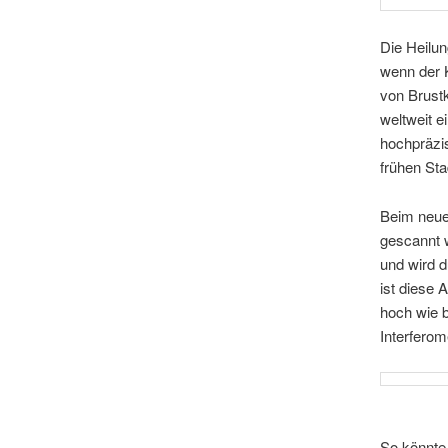
Die Heilu
wenn der K
von Brust
weltweit e
hochpräzi
frühen St
Beim neue
gescannt w
und wird 
ist diese 
hoch wie b
Interferom
So könnte