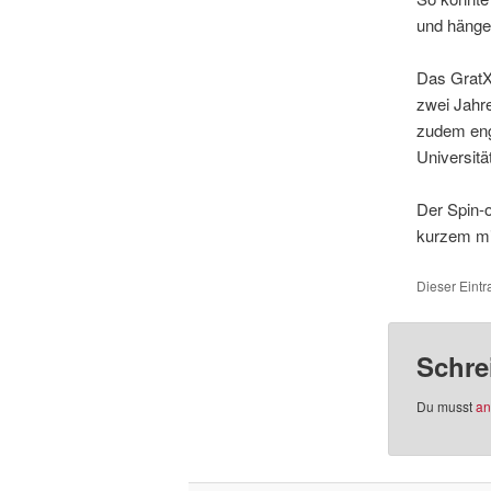
und hängen
Das GratXr
zwei Jahre
zudem eng
Universit
Der Spin-o
kurzem m
Dieser Eintr
Schre
Du musst
an