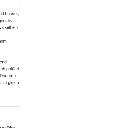
nd besser,
gnostik
ickelt ein
inem
gend
ch geführt
 Dadurch
 ist gleich
 geführt