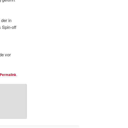
 der in
s Spin-off
de vor
Permalink
.