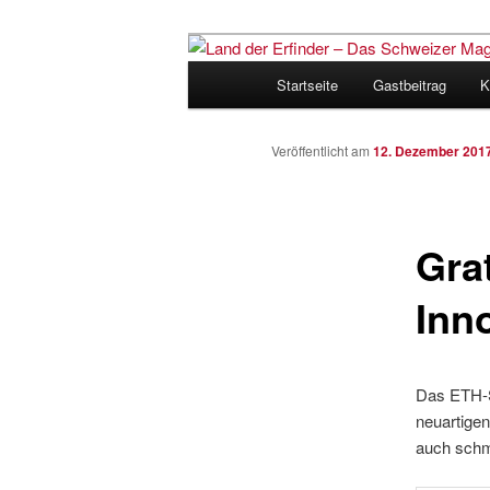
Zum
Inhalt
Hauptmenü
Startseite
Gastbeitrag
K
wechseln
Land der Erfi
für Innovatio
Veröffentlicht am
12. Dezember 201
Gra
Inn
Das ETH-Sp
neuartige
auch schme