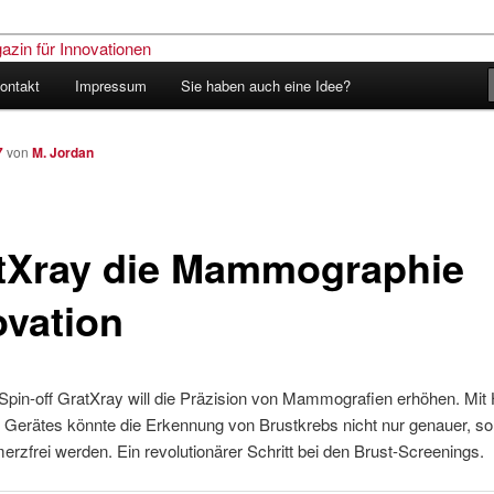
ontakt
Impressum
Sie haben auch eine Idee?
nder – Das Schweizer Magazin
nen
7
von
M. Jordan
tXray die Mammographie
ovation
in-off GratXray will die Präzision von Mammografien erhöhen. Mit H
n Gerätes könnte die Erkennung von Brustkrebs nicht nur genauer, s
rzfrei werden. Ein revolutionärer Schritt bei den Brust-Screenings.