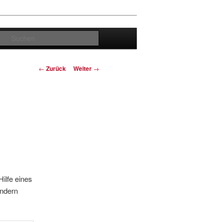
Suchen
Beitrags-
←
Zurück
Weiter
→
Navigation
ilfe eines
ondern