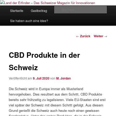
Zum
Inhalt
Hauptmenü
Such
Startseite
Gastbeitrag
Kontakt
Impressum
wechseln
Land der Erfinder – Das Schweizer
Sie haben auch eine Idee?
Magazin für Innovationen
Beitrags-
←
Zurück
Weiter
→
Navigation
CBD Produkte in der
Schweiz
Veröffentlicht am
9. Juli 2020
von
M. Jordan
Die Schweiz wird in Europa immer als Musterland
hervorgehoben. Dies resultiert aus dem Schritt, CBD Produkte
bereits sehr frühzeitig zu legalisieren. Viele EU-Staaten sind erst
viel später der Schweiz mit diesem Schritt gefolgt. Aus diesem
Grund genießt die Schweiz auch heute noch einen gewissen
Sonderstatus. Unter den ersten Produkten, die in der Schweiz