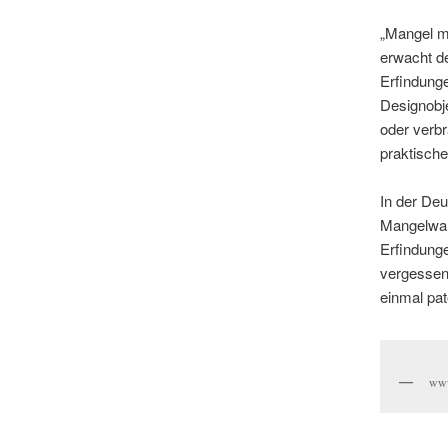
„Mangel ma
erwacht d
Erfindung
Designobj
oder verb
praktisch
In der De
Mangelwar
Erfindungen
vergessen
einmal pat
www