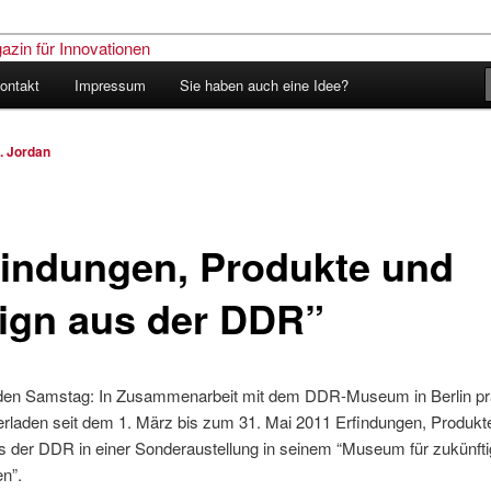
ontakt
Impressum
Sie haben auch eine Idee?
nder – Das Schweizer Magazin
nen
. Jordan
findungen, Produkte und
ign aus der DDR”
aden Samstag: In Zusammenarbeit mit dem DDR-Museum in Berlin prä
erladen seit dem 1. März bis zum 31. Mai 2011 Erfindungen, Produkt
s der DDR in einer Sonderaustellung in seinem “Museum für zukünft
n”.