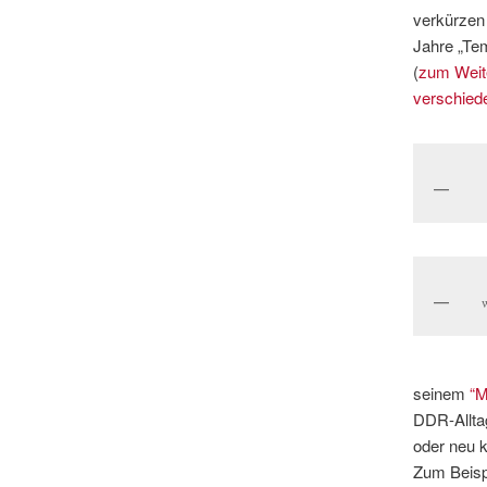
verkürzen
Jahre „Te
(
zum Weit
verschied
seinem
“M
DDR-Allta
oder neu 
Zum Beisp