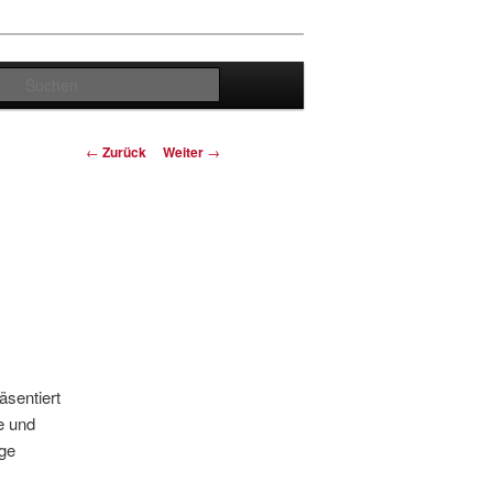
Suchen
Beitrags-
←
Zurück
Weiter
→
Navigation
sentiert
e und
ige