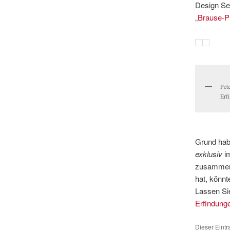
Design Se
„Brause-P
Pete
Erf
Grund hab
exklusiv
im
zusammenk
hat, könnt
Lassen Si
Erfindung
Dieser Eintr