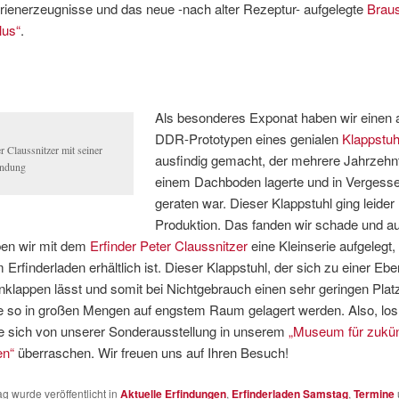
rienerzeugnisse und das neue -nach alter Rezeptur- aufgelegte
Brau
lus“
.
Als besonderes Exponat haben wir einen a
DDR-Prototypen eines genialen
Klappstuh
r Claussnitzer mit seiner
ausfindig gemacht, der mehrere Jahrzehn
indung
einem Dachboden lagerte und in Vergesse
geraten war. Dieser Klappstuhl ging leider 
Produktion. Das fanden wir schade und a
en wir mit dem
Erfinder Peter Claussnitzer
eine Kleinserie aufgelegt,
 Erfinderladen erhältlich ist. Dieser Klappstuhl, der sich zu einer Eb
lappen lässt und somit bei Nichtgebrauch einen sehr geringen Plat
e so in großen Mengen auf engstem Raum gelagert werden. Also, los 
e sich von unserer Sonderausstellung in unserem
„Museum für zukün
en“
überraschen. Wir freuen uns auf Ihren Besuch!
ag wurde veröffentlicht in
Aktuelle Erfindungen
,
Erfinderladen Samstag
,
Termine