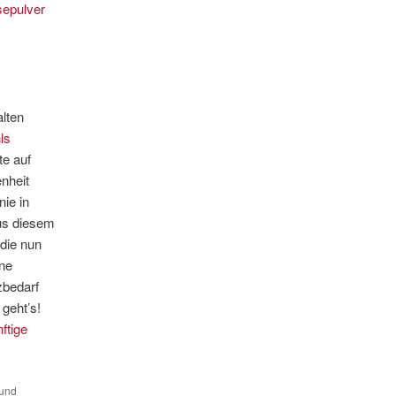
sepulver
lten
ls
te auf
nheit
nie in
us diesem
 die nun
ene
zbedarf
geht’s!
ftige
und