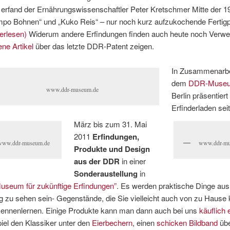
 erfand der Ernährungswissenschaftler Peter Kretschmer Mitte der 1
mpo Bohnen“ und „Kuko Reis“ – nur noch kurz aufzukochende Fertigp
erlesen)
Widerum andere Erfindungen finden auch heute noch Verw
ene
Artikel
über das letzte DDR-Patent zeigen.
In Zusammenarbe
dem
DDR-Muse
www.ddr-museum.de
Berlin präsentiert
Erfinderladen sei
März bis zum 31. Mai
2011
Erfindungen,
www.ddr-museum.de
www.ddr-mu
Produkte und Design
aus der DDR
in einer
Sonderaustellung
in
useum für zukünftige Erfindungen”
. Es werden praktische Dinge au
g zu sehen sein- Gegenstände, die Sie vielleicht auch von zu Hause
kennenlernen. Einige Produkte kann man dann auch bei uns
käuflich
iel den Klassiker unter den
Eierbechern
, einen
schicken Bildband
üb