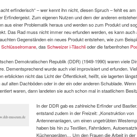
cht erfinderisch“ – wer kennt ihn nicht, diesen Spruch – fehlt es am
er Erfindergeist. Zum eigenen Nutzen und dem der anderen entstehe
en aus einer Problematik heraus und werden so zum Produkt und so
ekt. Das Rad muss nicht immer neu erfunden werden, es kann auch 
rauchten Gegenständen ein neues Produkt entstehen, wie zum Beispi
e
Schlüsselromane
, das
Schweizer i-Täschli
oder die farbenfrohen
Poc
utschen Demokratischen Republik (DDR) (1949-1990) waren viele Din
e. Dementsprechend wurde auch viel improvisiert und erfunden. Vie
 erblickten nicht das Licht der Öffentlickeit, heißt, sie lagerten längst
 auf alten Dachböden oder in der ein oder anderen Schublade. Wenn 
entiert waren, dann landeten sie auch schon mal in staatlichem Besit
In der DDR gab es zahlreiche Erfinder und Bastler.
entstand zudem in der Freizeit: „Konstruktion von
.ddr-museum.de
Antennenanlagen, um einen ungetrübten Westemp
haben bis hin zu Textilien, Fahrrädern, Autoersatzt
Küchengeräten… Um den Frauen die Arbeit in der