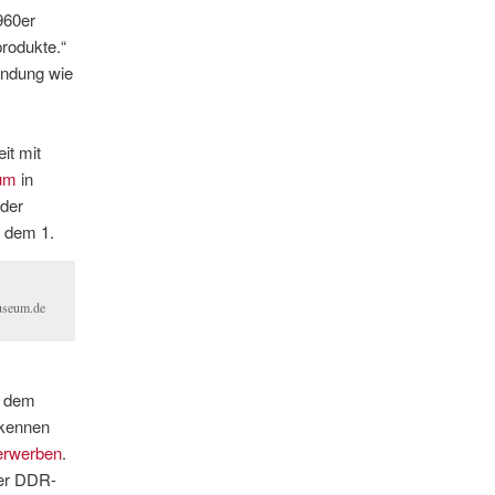
960er
rodukte.“
endung wie
it mit
um
in
 der
t dem 1.
seum.de
s dem
 kennen
 erwerben
.
er DDR-