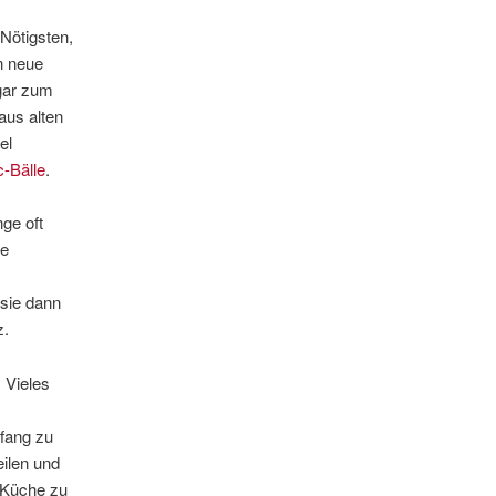
 Nötigsten,
n neue
gar zum
aus alten
el
-Bälle
.
ge oft
le
sie dann
z.
 Vieles
fang zu
eilen und
 Küche zu