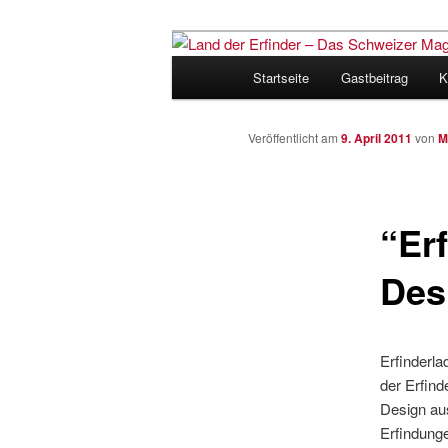
Zum
Inhalt
Hauptmenü
Startseite
Gastbeitrag
K
wechseln
Land der Erfi
für Innovatio
Veröffentlicht am
9. April 2011
von
M
“Er
Des
Erfinderl
der Erfind
Design au
Erfindunge